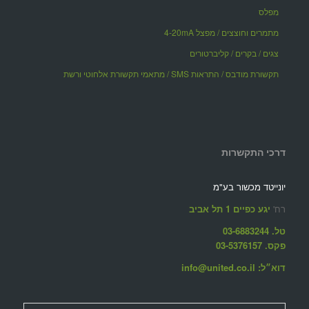
מפלס
מתמרים וחוצצים / מפצל 4-20mA
צגים / בקרים / קליברטורים
תקשורת מודבס / התראות SMS / מתאמי תקשורת אלחוטי ורשת
דרכי התקשרות
יונייטד מכשור בע"מ
רח'
יגע כפיים 1 תל אביב
טל. 03-6883244
פקס. 03-5376157
דוא״ל: info@united.co.il