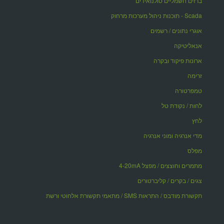
ברזים חשמליים סולנואידים
Scada - תוכנות ניהול מערכות מרחוק
אוגרי נתונים / רשמים
אנאליטיקה
ארונות פיקוד ובקרה
זרימה
טמפרטורה
לחות / נקודת טל
לחץ
מדי אנרגיה ומוני אנרגיה
מפלס
מתמרים וחוצצים / מפצל 4-20mA
צגים / בקרים / קליברטורים
תקשורת מודבס / התראות SMS / מתאמי תקשורת אלחוטי ורשת