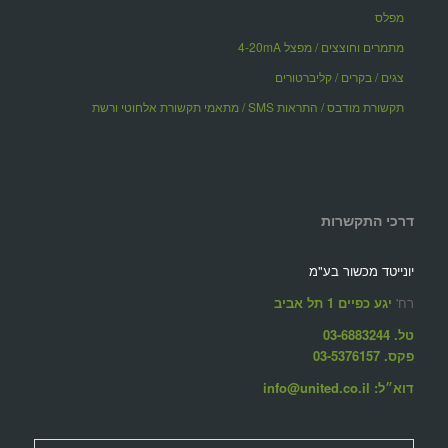
מפלס
מתמרים וחוצצים / מפצל 4-20mA
צגים / בקרים / קליברטורים
תקשורת מודבס / התראות SMS / מתאמי תקשורת אלחוטי ורשת
דרכי התקשרות
יונייטד מכשור בע"מ
רח'
יגע כפיים 1 תל אביב
טל. 03-6883244
פקס. 03-5376157
דוא״ל: info@united.co.il