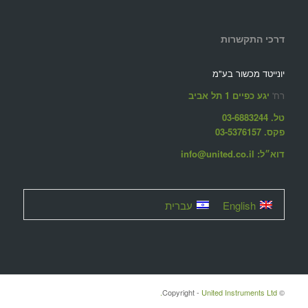
דרכי התקשרות
יונייטד מכשור בע"מ
רח'
יגע כפיים 1 תל אביב
טל. 03-6883244
פקס. 03-5376157
דוא״ל: info@united.co.il
English
עברית
United Instruments Ltd.
© ‫Copyright -