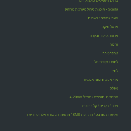
ברזים חשמליים סולנואידים
Scada - תוכנות ניהול מערכות מרחוק
אוגרי נתונים / רשמים
אנאליטיקה
ארונות פיקוד ובקרה
זרימה
טמפרטורה
לחות / נקודת טל
לחץ
מדי אנרגיה ומוני אנרגיה
מפלס
מתמרים וחוצצים / מפצל 4-20mA
צגים / בקרים / קליברטורים
תקשורת מודבס / התראות SMS / מתאמי תקשורת אלחוטי ורשת