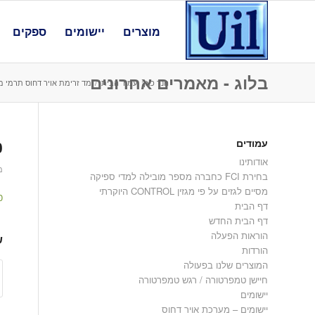
מוצרים
יישומים
ספקים
בלוג - מאמרים אחרונים
הנך כאן:
עמוד הבית
/
מד זרימת אויר דחוס תרמי מ
עמודים
0
אודותינו
מאי
בחירת FCI כחברה מספר מובילה למדי ספיקה
מסיים לגזים על פי מגזין CONTROL היוקרתי
0
דף הבית
דף הבית החדש
הוראות הפעלה
ש
הורדות
המוצרים שלנו בפעולה
חיישן טמפרטורה / רגש טמפרטורה
יישומים
יישומים – מערכת אויר דחוס