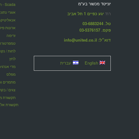
יונייטד מכשור בע"מ
Scada - תוכנות ניהול מערכות מרחוק
אוגרי נתונ
רח'
יגע כפיים 1 תל אביב
אנאליטיקה
טל. 03-6883244
ארונות פיק
פקס. 03-5376157
זרימה
דוא״ל: info@united.co.il
טמפרטורה
לחות / נקו
לחץ
English
עברית
מדי אנרגיה
מפלס
מתמרים וחוצצ
צגים / בקר
תקשורת אלח