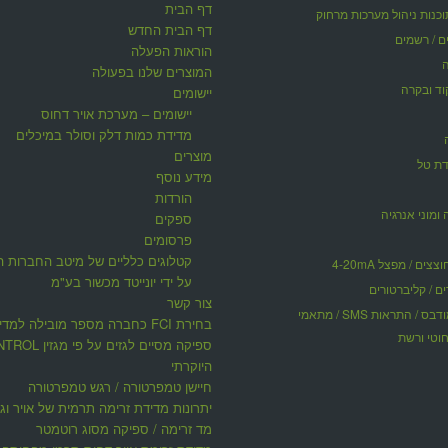
דף הבית
דף הבית החדש
ים / רשמים
הוראות הפעלה
המוצרים שלנו בפעולה
וד ובקרה
יישומים
יישומים – מערכת אויר דחוס
מדידת כמות דלק וסולר במיכלים
מוצרים
דת טל
מידע נוסף
הורדות
 ומוני אנרגיה
ספקים
פרסומים
קטלוגים כלליים של מיטב החברות ה
ים / מפצל 4-20mA
על ידי יונייטד מכשור בע"מ
ים / קליברטורים
צור קשר
תקשורת מודבס / התראות SMS / מתאמי
בחירת FCI כחברה מספר מובילה למדי
וטי ורשת
ספיקה מסיים לגזים על פי 
היוקרתי
חיישן טמפרטורה / רגש טמפרטורה
יתרונות מדידת זרימה תרמית של אויר וגז
מד זרימה / ספיקה מסוג רוטמטר