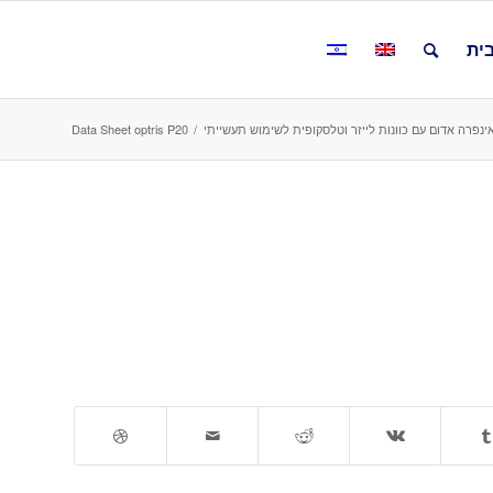
ית
Data Sheet optris P20
/