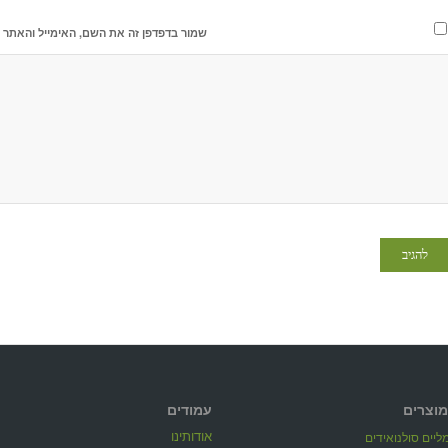
שמור בדפדפן זה את השם, האימייל והאתר 
מוצרים
עמודים
אודותינו
יים סולנואידים