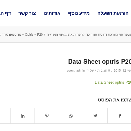
הוראות הפעלה
מידע נוסף
אודותינו
צור קשר
דף הב
שפר את מערכת דחיסת אוויר כדי להפחית את עלויות האנרגיה
/
Optris – P20 – מד טמפרטורה אינפרה אדום עם כוונות לייזר וטלסקופית לשימוש תעשייתי
Data Sheet optris P2
/
/
 12, 2015
0 תגובות
על ידי
agent_admin
Data Sheet optris P2
תפו את הפוסט