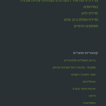
מדידת זרימת אויר דחוס תרמי מפחיתה עלויות אנרגיה
במדחסים
מדידת לחץ
מדידת מפלס ביוב ומים
מפסקים תרמיים
קטגוריות מוצרים
ברזים חשמליים סולנואידים
Scada - תוכנות ניהול מערכות מרחוק
אוגרי נתונים / רשמים
אנאליטיקה
ארונות פיקוד ובקרה
זרימה
טמפרטורה