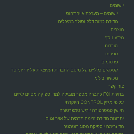
יישומים
יישומים – מערכת אויר דחוס
מדידת כמות דלק וסולר במיכלים
מוצרים
מידע נוסף
הורדות
ספקים
פרסומים
קטלוגים כלליים של מיטב החברות המיוצגות על ידי יונייטד
מכשור בע"מ
צור קשר
בחירת FCI כחברה מספר מובילה למדי ספיקה מסיים לגזים
על פי מגזין CONTROL היוקרתי
חיישן טמפרטורה / רגש טמפרטורה
יתרונות מדידת זרימה תרמית של אויר וגזים
מד זרימה / ספיקה מסוג רוטמטר