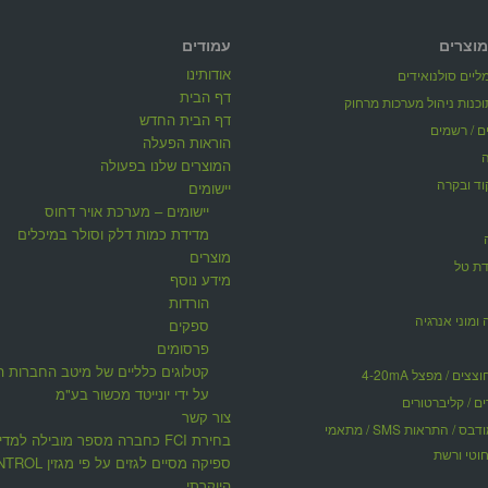
מוצרים
עמודים
אודותינו
יים סולנואידים
דף הבית
דף הבית החדש
ים / רשמים
הוראות הפעלה
המוצרים שלנו בפעולה
וד ובקרה
יישומים
יישומים – מערכת אויר דחוס
מדידת כמות דלק וסולר במיכלים
מוצרים
דת טל
מידע נוסף
הורדות
 ומוני אנרגיה
ספקים
פרסומים
קטלוגים כלליים של מיטב החברות ה
ים / מפצל 4-20mA
על ידי יונייטד מכשור בע"מ
ים / קליברטורים
צור קשר
תקשורת מודבס / התראות SMS / מתאמי
בחירת FCI כחברה מספר מובילה למדי
וטי ורשת
ספיקה מסיים לגזים על פי 
היוקרתי