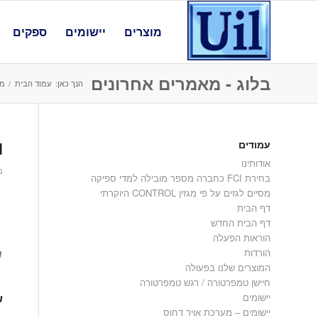
מוצרים
יישומים
ספקים
בלוג - מאמרים אחרונים
הנך כאן:
עמוד הבית
/
מד
עמודים
d
אודותינו
מאי
בחירת FCI כחברה מספר מובילה למדי ספיקה
מסיים לגזים על פי מגזין CONTROL היוקרתי
דף הבית
דף הבית החדש
הוראות הפעלה
הורדות
המוצרים שלנו בפעולה
חיישן טמפרטורה / רגש טמפרטורה
יישומים
ש
יישומים – מערכת אויר דחוס