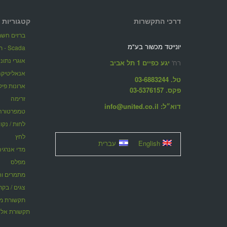
דרכי התקשרות
קטגוריות 
ברזים חשמל
יונייטד מכשור בע"מ
Scada - תוכנות ניהול מערכות מרחוק
אוגרי נתונ
רח'
יגע כפיים 1 תל אביב
אנאליטיקה
טל. 03-6883244
ארונות פיק
פקס. 03-5376157
זרימה
דוא״ל: info@united.co.il
טמפרטורה
לחות / נקו
לחץ
English
עברית
מדי אנרגיה
מפלס
מתמרים וחוצצ
צגים / בקר
תקשורת אלח