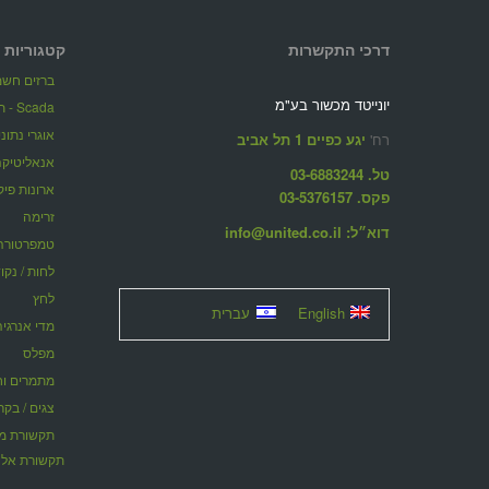
דרכי התקשרות
קטגוריות 
ברזים חשמל
יונייטד מכשור בע"מ
Scada - תוכנות ניהול מערכות מרחוק
אוגרי נתונ
רח'
יגע כפיים 1 תל אביב
אנאליטיקה
טל. 03-6883244
ארונות פיק
פקס. 03-5376157
זרימה
דוא״ל: info@united.co.il
טמפרטורה
לחות / נקו
לחץ
English
עברית
מדי אנרגיה
מפלס
מתמרים וחוצצ
צגים / בקר
תקשורת אלח