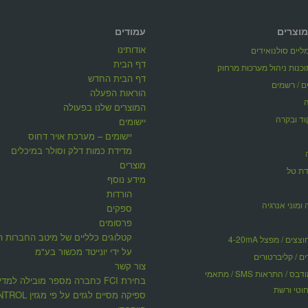
מוצרים
עמודים
אודותינו
יים סולנואידים
דף הבית
דף הבית החדש
ים / רשמים
הוראות הפעלה
המוצרים שלנו בפעולה
וד ובקרה
יישומים
יישומים – מערכת אויר דחוס
מדידת כמות דלק וסולר במיכלים
מוצרים
דת טל
מידע נוסף
הורדות
 ומוני אנרגיה
ספקים
פרסומים
קטלוגים כלליים של מיטב החברות ה
ים / מפצל 4-20mA
על ידי יונייטד מכשור בע"מ
ים / קליברטורים
צור קשר
תקשורת מודבס / התראות SMS / מתאמי
בחירת FCI כחברה מספר מובילה למדי
וטי ורשת
ספיקה מסיים לגזים על פי 