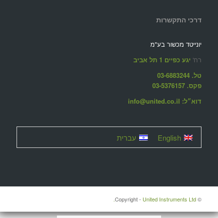
דרכי התקשרות
יונייטד מכשור בע"מ
רח'
יגע כפיים 1 תל אביב
טל. 03-6883244
פקס. 03-5376157
דוא״ל: info@united.co.il
English
עברית
United Instruments Ltd.
© ‫Copyright -