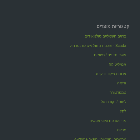
קטגוריות מוצרים
ברזים חשמליים סולנואידים
Scada - תוכנות ניהול מערכות מרחוק
אוגרי נתונים / רשמים
אנאליטיקה
ארונות פיקוד ובקרה
זרימה
טמפרטורה
לחות / נקודת טל
לחץ
מדי אנרגיה ומוני אנרגיה
מפלס
מתמרים וחוצצים / מפצל 4-20mA