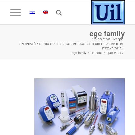
ege family
הנך כאן:
עמוד הבית
/
מד זרימת אויר דחוס תרמי משפר את מערכת דחיסת אוויר כדי להפחית את
עלויות האנרגיה
/
מידע נוסף
/
מאמרים
/
ege family