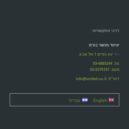
דרכי התקשרות
יונייטד מכשור בע"מ
רח'
יגע כפיים 1 תל אביב
טל. 03-6883244
פקס. 03-5376157
דוא״ל: info@united.co.il
English
עברית