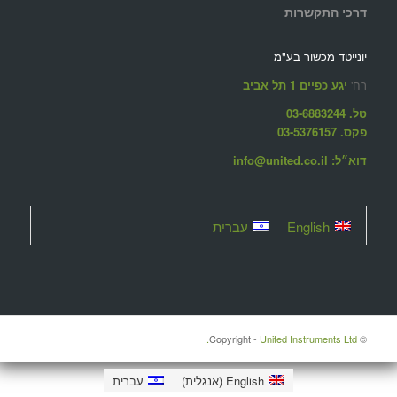
דרכי התקשרות
יונייטד מכשור בע"מ
רח'
יגע כפיים 1 תל אביב
טל. 03-6883244
פקס. 03-5376157
דוא״ל: info@united.co.il
English
עברית
United Instruments Ltd.
© ‫Copyright -
English
(
אנגלית
)
עברית