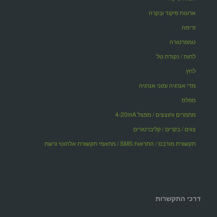
ארונות פיקוד ובקרה
זרימה
טמפרטורה
לחות / נקודת טל
לחץ
מדי אנרגיה ומוני אנרגיה
מפלס
מתמרים וחוצצים / מפצל 4-20mA
צגים / בקרים / קליברטורים
תקשורת מודבס / התראות SMS / מתאמי תקשורת אלחוטי ורשת
דרכי התקשרות