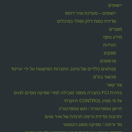
יישומים
יישומים – מערכת אויר דחוס
מדידת כמות דלק וסולר במיכלים
מוצרים
מידע נוסף
הורדות
ספקים
פרסומים
קטלוגים כלליים של מיטב החברות המיוצגות על ידי יונייטד
מכשור בע"מ
צור קשר
בחירת FCI כחברה מספר מובילה למדי ספיקה מסיים לגזים
על פי מגזין CONTROL היוקרתי
חיישן טמפרטורה / רגש טמפרטורה
יתרונות מדידת זרימה תרמית של אויר וגזים
מד זרימה / ספיקה מסוג רוטמטר