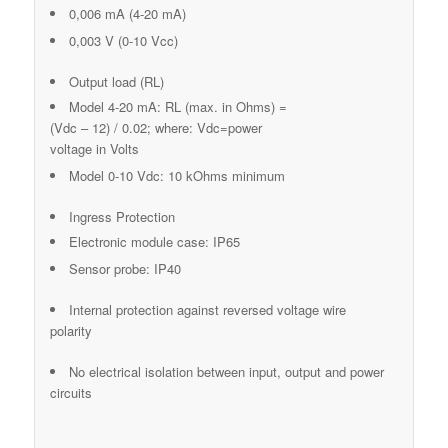
0,006 mA (4-20 mA)
0,003 V (0-10 Vcc)
Output load (RL)
Model 4-20 mA: RL (max. in Ohms) =
(Vdc – 12) / 0.02; where: Vdc=power
voltage in Volts
Model 0-10 Vdc: 10 kOhms minimum
Ingress Protection
Electronic module case: IP65
Sensor probe: IP40
Internal protection against reversed voltage wire
polarity
No electrical isolation between input, output and power
circuits