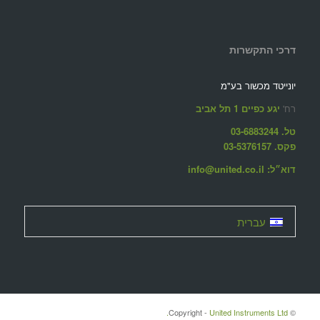
דרכי התקשרות
יונייטד מכשור בע"מ
רח'
יגע כפיים 1 תל אביב
טל. 03-6883244
פקס. 03-5376157
דוא״ל: info@united.co.il
עברית
United Instruments Ltd.
© ‫Copyright -