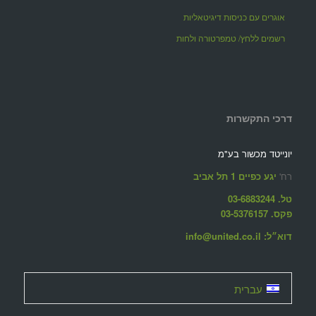
אוגרים עם כניסות דיגיטאליות
רשמים ללחץ/ טמפרטורה ולחות
דרכי התקשרות
יונייטד מכשור בע"מ
רח'
יגע כפיים 1 תל אביב
טל. 03-6883244
פקס. 03-5376157
דוא״ל: info@united.co.il
עברית