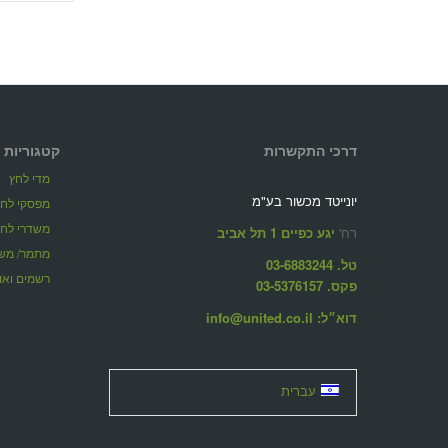
דרכי התקשרות
קטגוריות 
מדי לחץ
יונייטד מכשור בע"מ
מפסקי לחץ
משדרי לחץ
רח'
יגע כפיים 1 תל אביב
מתמר/ משד
טל. 03-6883244
רשמים ואוג
פקס. 03-5376157
דוא״ל: info@united.co.il
עברית