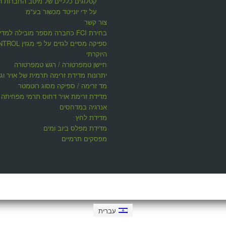
קטלוגים כלליים של מיטב החברות ה
על ידי יונייטד מכשור בע"מ
צור קשר
בחירת FCI כחברה מספר מובילה למדי
ספיקה מסיים לגזים על פי 
היוקרתי
חיישן טמפרטורה / רגש טמפרטורה
יתרונות מדידת זרימה תרמית של אויר וגז
מד זרימה / ספיקה מסוג רוטמטר
מדידת זרימת אויר דחוס תרמי מפחיתה ע
אנרגיה במדחסים
מדידת לחץ
מדידת מפלס ביוב ומים
מפסקים תרמיים
עברית