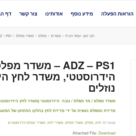
הוראות הפעלה
מידע נוסף
אודותינו
צור קשר
דף הב
הנך כאן:
עמוד הבית
/
מוצרים
/
מפלס
/
משדר מפלס
/
ADZ – PS1 – משדר מפלס / מד מפלס / גובה הידרוסטטי, משדר לחץ
ADZ – PS1 – משדר
הידרוסטטי, משדר לחץ הי
נוזלים
משדר מפלס / מד מפלס / גובה הידרוסטטי (משדר לחץ הידרוסטטי ) למדיד
מדידת המפלס נעשית על ידי מדידת לחץ בחלקו התחתון של המאגר 
קטגוריות:
לחץ
,
מפלס
,
משדר מפלס
,
משדרי לחץ
,
משדרי מפלס הידרוסטטיים
Attached File:
Download