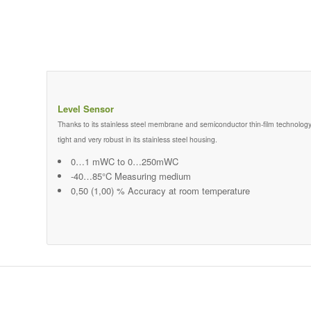
Level Sensor
Thanks to its stainless steel membrane and semiconductor thin-film technology, th
tight and very robust in its stainless steel housing.
0…1 mWC to 0…250mWC
-40…85°C Measuring medium
0,50 (1,00) % Accuracy at room temperature