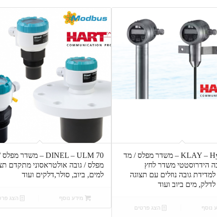
KLAY – Hydrobar S – משדר מפלס / מד
DINEL – ULM 70 – משדר מפל
בה הידרוסטטי משדר לחץ
מפלס / גובה אולטראסוני מתקדם תצ
למדידת גובה נוזלים עם תצוגה
למים, ביוב, סולר,דלקים ועוד
 לדלק, מים ביוב ועוד
מידע נוסף
הצג פרט
 נוסף
הצג פרטים