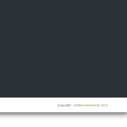
United Instruments Ltd.
© ‫Copyright -