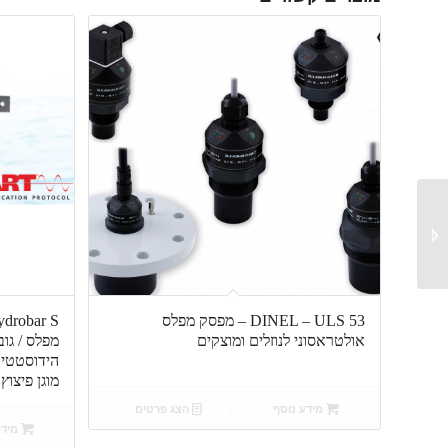
ADZ – SHP – משדר
לחץ תעשייתי לדיוק גבוה
במיוחד...
DINEL – ULS 53 – מפסק מפלס
אולטראסוני לנוזלים ומוצקים
מפלס / גו
הידוסטטי 
מוגן פיצוץ
מידע נוסף
הצג פרטים
מידע