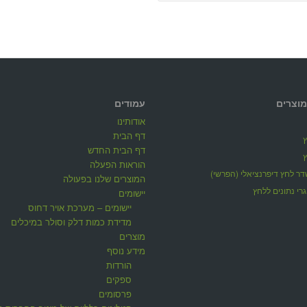
מוצרים
עמודים
אודותינו
דף הבית
דף הבית החדש
הוראות הפעלה
ר לחץ דיפרנציאלי (הפרשי)
המוצרים שלנו בפעולה
רי נתונים ללחץ
יישומים
יישומים – מערכת אויר דחוס
מדידת כמות דלק וסולר במיכלים
מוצרים
מידע נוסף
הורדות
ספקים
פרסומים