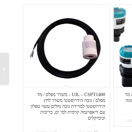
לחץ תע
דיאפרג
ס / מד
UIL – CSPT1400 – משדר מפלס / מד
וגה
מפלס / גובה הידרוסטטי משדר לחץ
הידרוסטטי למדידת גובה נוזלים עשוי טפלון
עם דיאפרגמה קרמית למי ים, בריכות
וכימיקלים
ים