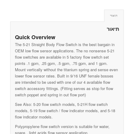
תיאור
תיאור
Quick Overview
The 5-21 Straight Body Flow Switch is the best bargain in
OEM low flow sensor applications. The no nonsense 5-21
flow switches are available in 5 factory flow switch set
points .1 gpm, .25 gpm, .5 gpm, .75 gpm, and 1 gpm.
Mount vertically without the titanium spring and sense even
lower flow sensor rates. Built in 9/16 UNF female bosses
are intended to be used with one of our 4 available flow
switch accessory fittings. (Fitting serves as stop for flow
switch poppet and spring in out flow port)
See Also: 5-20 flow switch models, 5-21H flow switch
models, 5-19 flow switch / flow indicator models, and 5-18
flow indicator models.
Polypropylene flow switch version is suitable for water,
soaps , light acids flow sensor application.