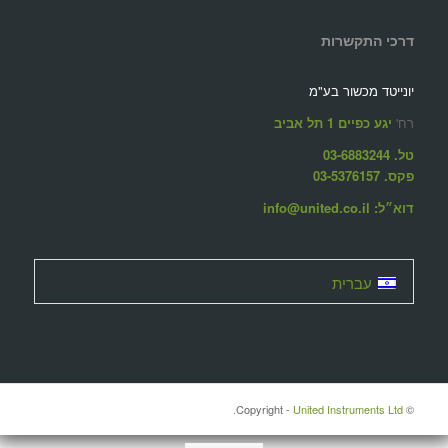
דרכי התקשרות
יונייטד מכשור בע"מ
רח'
יגע כפיים 1 תל אביב
טל. 03-6883244
פקס. 03-5376157
דוא״ל: info@united.co.il
עברית
United Instruments Ltd.
© ‫Copyright -