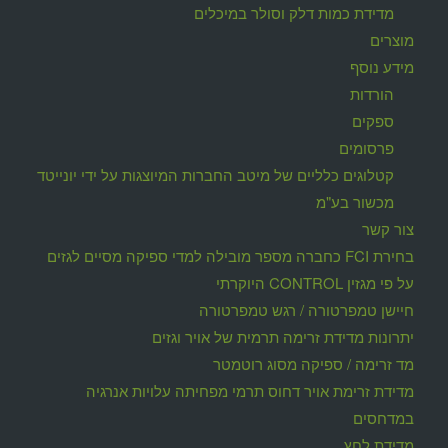
מדידת כמות דלק וסולר במיכלים
מוצרים
מידע נוסף
הורדות
ספקים
פרסומים
קטלוגים כלליים של מיטב החברות המיוצגות על ידי יונייטד
מכשור בע"מ
צור קשר
בחירת FCI כחברה מספר מובילה למדי ספיקה מסיים לגזים
על פי מגזין CONTROL היוקרתי
חיישן טמפרטורה / רגש טמפרטורה
יתרונות מדידת זרימה תרמית של אויר וגזים
מד זרימה / ספיקה מסוג רוטמטר
מדידת זרימת אויר דחוס תרמי מפחיתה עלויות אנרגיה
במדחסים
מדידת לחץ