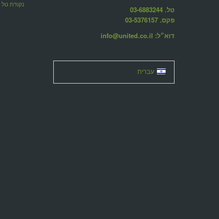
נקודת טל dew point
טל. 03-6883244
פקס. 03-5376157
דוא״ל: info@united.co.il
עברית