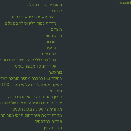
המוצרים שלנו בפעולה
יישומים
יישומים – מערכת אויר דחוס
מדידת כמות דלק וסולר במיכלים
מוצרים
מידע נוסף
הורדות
ספקים
פרסומים
קטלוגים כלליים של מיטב החברות ה
על ידי יונייטד מכשור בע"מ
צור קשר
בחירת FCI כחברה מספר מובילה למדי
ספיקה מסיים לגזים על פי 
היוקרתי
חיישן טמפרטורה / רגש טמפרטורה
יתרונות מדידת זרימה תרמית של אויר וגז
מד זרימה / ספיקה מסוג רוטמטר
מדידת זרימת אויר דחוס תרמי מפחיתה ע
אנרגיה במדחסים
מדידת לחץ