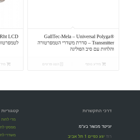
GallTec-Mela – Universal Polyga®
Transmitter – סדרת משדרי הטמפרטורה
לטמפרטורה
והלחות עם סיב הפוליגה
מידע נוסף
הצג פרטים
מידע
דרכי התקשרות
קטגוריות 
מדי לחות
יונייטד מכשור בע"מ
מפסקי לחו
משדרי לחו
רח'
יגע כפיים 1 תל אביב