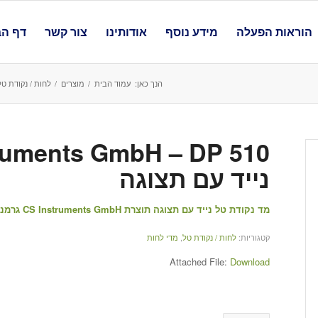
הוראות הפעלה
מידע נוסף
אודותינו
צור קשר
דף הב
הנך כאן:
עמוד הבית
/
מוצרים
/
לחות / נקודת טל
נייד עם תצוגה
מד נקודת טל נייד עם תצוגה תוצרת CS Instruments GmbH גרמניה
קטגוריות:
לחות / נקודת טל
,
מדי לחות
Attached File:
Download