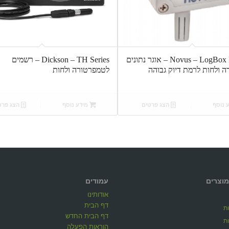
Novus – LogBox Rht LCD – אוגר נתונים
Dickson – TH Series – רשמים
 ולחות לרמת דיוק גבוהה
לטמפרטורה ולחות
 נוסף
הצג פרטים
מידע נוסף
הצג פרט
מוצרים
עמודים
אודותינו
דף הבית
ת
דף הבית החדש
ת
הוראות הפעלה