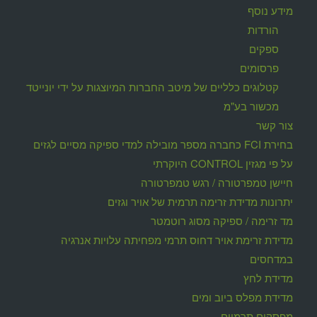
מידע נוסף
הורדות
ספקים
פרסומים
קטלוגים כלליים של מיטב החברות המיוצגות על ידי יונייטד
מכשור בע"מ
צור קשר
בחירת FCI כחברה מספר מובילה למדי ספיקה מסיים לגזים
על פי מגזין CONTROL היוקרתי
חיישן טמפרטורה / רגש טמפרטורה
יתרונות מדידת זרימה תרמית של אויר וגזים
מד זרימה / ספיקה מסוג רוטמטר
מדידת זרימת אויר דחוס תרמי מפחיתה עלויות אנרגיה
במדחסים
מדידת לחץ
מדידת מפלס ביוב ומים
מפסקים תרמיים