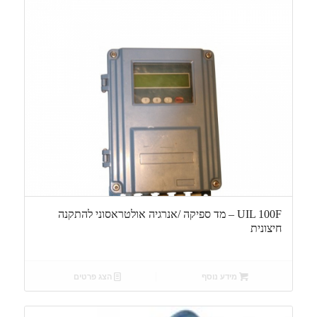
UIL 100F – מד ספיקה /אנרגיה אולטראסוני להתקנה
חיצונית
מידע נוסף
הצג פרטים