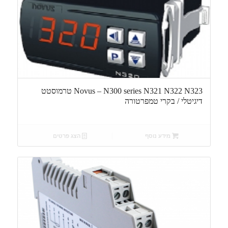
Novus – N300 series N321 N322 N323 טרמוסטט
דיגיטלי / בקרי טמפרטורה
מידע נוסף
הצג פרטים