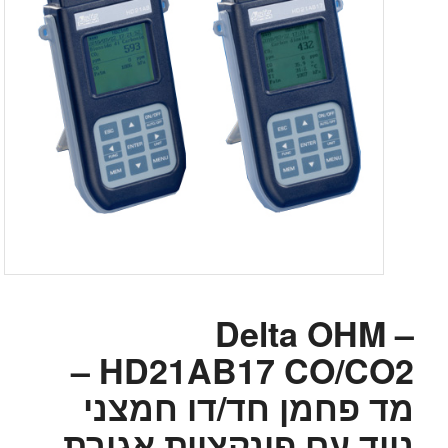
Delta OHM –
HD21AB17 CO/CO2 –
מד פחמן חד/דו חמצני
נייד עם פונקציית אגירת