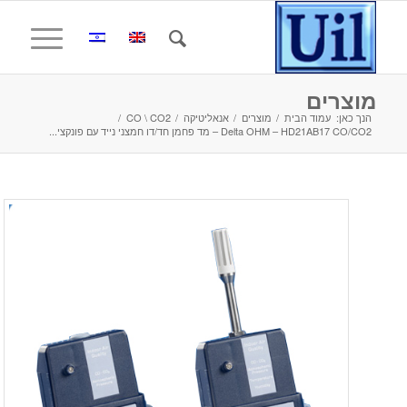
מוצרים
הנך כאן:
עמוד הבית
/
מוצרים
/
אנאליטיקה
/
CO \ CO2
/
Delta OHM – HD21AB17 CO/CO2 – מד פחמן חד/דו חמצני נייד עם פונקצי...