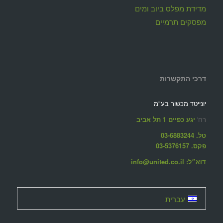
מדידת מפלס ביוב ומים
מפסקים תרמיים
דרכי התקשרות
יונייטד מכשור בע"מ
רח'
יגע כפיים 1 תל אביב
טל. 03-6883244
פקס. 03-5376157
דוא״ל: info@united.co.il
עברית