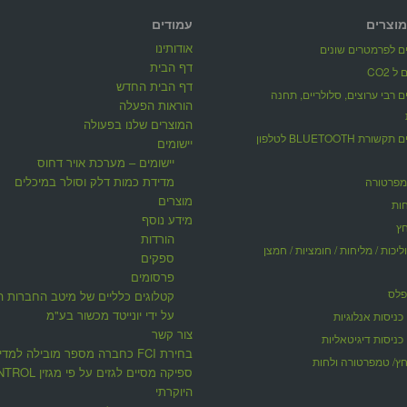
מוצרים
עמודים
אודותינו
ים לפרמטרים שונים
דף הבית
 CO2
דף הבית החדש
ים רבי ערוצים, סלולריים, תחנה
הוראות הפעלה
המוצרים שלנו בפעולה
אוגרי נתונים תקשורת BLUETOOTH לטלפון
יישומים
יישומים – מערכת אויר דחוס
מדידת כמות דלק וסולר במיכלים
מפרטורה
מוצרים
ות
מידע נוסף
חץ
הורדות
ליכות / מליחות / חומציות / חמצן
ספקים
פרסומים
פלס
קטלוגים כלליים של מיטב החברות ה
על ידי יונייטד מכשור בע"מ
כניסות אנלוגיות
צור קשר
כניסות דיגיטאליות
בחירת FCI כחברה מספר מובילה למדי
ץ/ טמפרטורה ולחות
ספיקה מסיים לגזים על פי 
היוקרתי