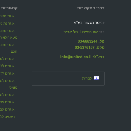
דרכי התקשרות
קטגוריות 
אוגרי נתונ
יונייטד מכשור בע"מ
אוגר נתונים ל
אוגרי נתונ
רח'
יגע כפיים 1 תל אביב
מטאורולוגית
טל. 03-6883244
פקס. 03-5376157
חכם
דוא״ל: info@united.co.il
אוגרים לט
אוגרים ללח
אוגרים לל
עברית
אוגרים למו
מומס
אוגרים למ
אוגרים עם 
אוגרים עם 
רשמים ללח