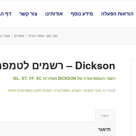
הוראות הפעלה
מידע נוסף
אודותינו
צור קשר
דף הב
הנך כאן:
עמוד הבית
/
מוצרים
/
אוגרי נ
Dickson – רשמים לטמפרטורה
רשמי הטמפרטורה של DICKSON מסדרות SL, KT, VF, SC!
קטגוריות:
אוגרי נתונים / רשמים
,
טמפרטורה
,
רשמים ללחץ/ טמפרטורה ולחות
תיאור
תיאור