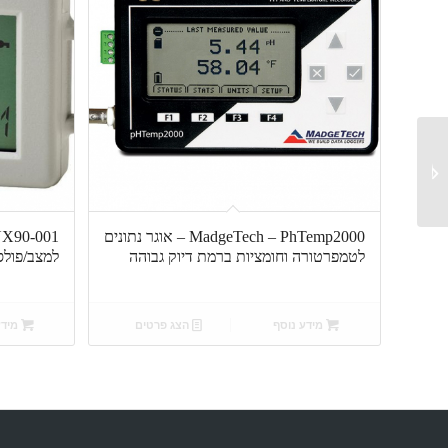
Dickson – TH Series –
רשמים לטמפרטורה
ולחות
MadgeTech – PhTemp2000 – אוגר נתונים
לטמפרטורה וחומציות ברמת דיוק גבוהה
למצב/פולסי
מידע נוסף
הצג פרטים
מידע