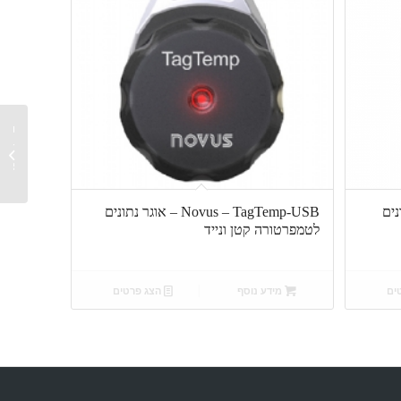
רשמים 
מתאים 
צנרת ..
ר נתונים
Novus – TagTemp-USB – אוגר נתונים
לטמפרטורה קטן ונייד
ים
מידע נוסף
הצג פרטים