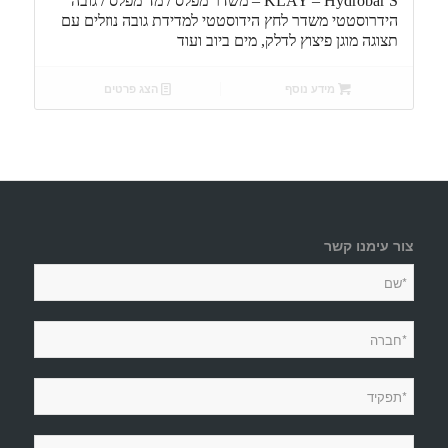
KLAY – Hydrobar S – משדר מפלס / מד מפלס / גובה
הידרוסטטי משדר לחץ הידוסטטי למדידת גובה נוזלים עם
תצוגה מוגן פיצוץ לדלק, מים ביוב ועוד
מידע נוסף
הצג פרטים
צור עימנו קשר