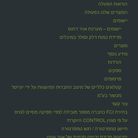
הוראות הפעלה
המוצרים שלנו בפעולה
יישומים
יישומים – מערכת אויר דחוס
מדידת כמות דלק וסולר במיכלים
מוצרים
מידע נוסף
הורדות
ספקים
פרסומים
קטלוגים כלליים של מיטב החברות המיוצגות על ידי יונייטד
מכשור בע"מ
צור קשר
בחירת FCI כחברה מספר מובילה למדי ספיקה מסיים לגזים
על פי מגזין CONTROL היוקרתי
חיישן טמפרטורה / רגש טמפרטורה
יתרונות מדידת זרימה תרמית של אויר וגזים