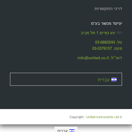
דרכי התקשרות
יונייטד מכשור בע"מ
רח'
יגע כפיים 1 תל אביב
טל. 03-6883244
פקס. 03-5376157
דוא״ל: info@united.co.il
עברית
United Instruments Ltd.
© ‫Copyright -
עברית