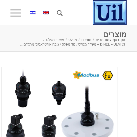
מוצרים
הנך כאן:
עמוד הבית
/
מוצרים
/
מפלס
/
משדר מפלס
/
DINEL – ULM 53 – משדר מפלס / מד מפלס / גובה אולטראסוני מתקדם ...