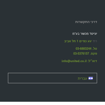
דרכי התקשרות
יונייטד מכשור בע"מ
רח'
יגע כפיים 1 תל אביב
טל. 03-6883244
פקס. 03-5376157
דוא״ל: info@united.co.il
עברית