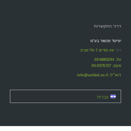
דרכי התקשרות
יונייטד מכשור בע"מ
רח'
יגע כפיים 1 תל אביב
טל. 03-6883244
פקס. 03-5376157
דוא״ל: info@united.co.il
עברית