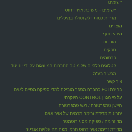
יישומים
יישומים – מערכת אויר דחוס
מדידת כמות דלק וסולר במיכלים
מוצרים
מידע נוסף
הורדות
ספקים
פרסומים
קטלוגים כלליים של מיטב החברות המיוצגות על ידי יונייטד
מכשור בע"מ
צור קשר
בחירת FCI כחברה מספר מובילה למדי ספיקה מסיים לגזים
על פי מגזין CONTROL היוקרתי
חיישן טמפרטורה / רגש טמפרטורה
יתרונות מדידת זרימה תרמית של אויר וגזים
מד זרימה / ספיקה מסוג רוטמטר
מדידת זרימת אויר דחוס תרמי מפחיתה עלויות אנרגיה