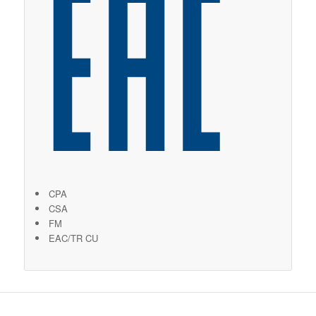
CPA
CSA
FM
EAC/TR CU