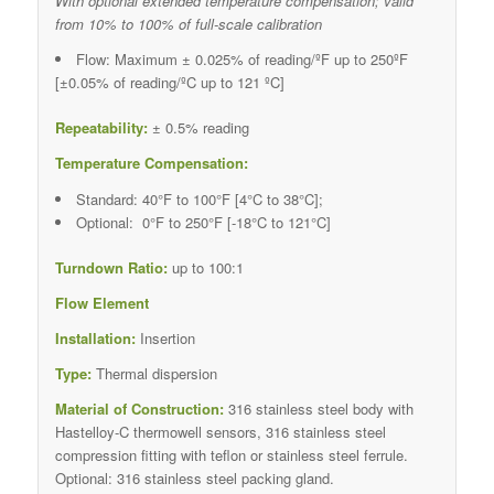
With optional extended temperature compensation; v
alid
from 10% to 100% of full-scale calibration
Flow: Maximum ± 0.025% of reading/ºF up to 250ºF
[±0.05% of reading/ºC up to 121 ºC]
Repeatability:
± 0.5% reading
Temperature Compensation:
Standard: 40°F to 100°F [4°C to 38°C];
Optional: 0°F to 250°F [-18°C to 121°C]
Turndown Ratio:
up to 100:1
Flow Element
Installation:
Insertion
Type:
Thermal dispersion
Material of Construction:
316 stainless steel body with
Hastelloy-C thermowell sensors, 316 stainless steel
compression fitting with teflon or stainless steel ferrule.
Optional: 316 stainless steel packing gland.