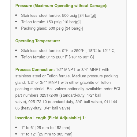
Pressure (Maximum Operating without Damage):
Stainless steel ferrule: 500 psig [34 bar(g)]
Teflon ferrule: 150 psig [10 bar(g)]
Packing gland: 500 psig [34 bar(g)]
Operating Temperature:
Stainless steel ferrule: 0°F to 250°F [-18°C to 121° C]
Teflon ferrule: 0° to 200° F [-18° to 93° C]
Process Connection:
1/2" MNPT or 3/4" MNPT with
stainless steel or Teflon ferrule. Medium pressure packing
gland, 1/2" or 3/4" MNPT with either graphite or Teflon
packing material. Ball valves optionally available: order FCI
part numbers 025172-09 (standard-duty, 1/2" ball
valve), 025172-10 (standard-duty, 3/4" ball valve), 011144-
05 (heavy-duty, 3/4" ball valve)
Insertion Length (Field Adjustable) 1:
1" to 6" [25 mm to 152 mm]
1" to 12" [25 mm to 305 mm]