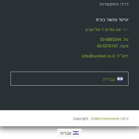
דרכי התקשרות
יונייטד מכשור בע"מ
רח'
יגע כפיים 1 תל אביב
טל. 03-6883244
פקס. 03-5376157
דוא״ל: info@united.co.il
עברית
United Instruments Ltd.
© ‫Copyright -
עברית