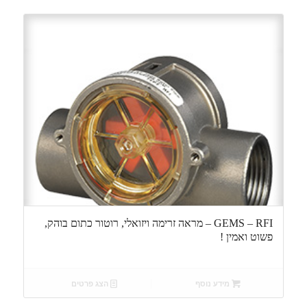
GEMS – RFI – מראה זרימה ויזואלי, רוטור כתום בוהק,
פשוט ואמין !
מידע נוסף
הצג פרטים