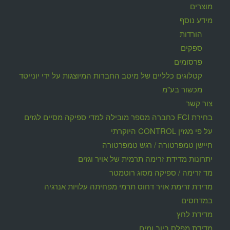
מוצרים
מידע נוסף
הורדות
ספקים
פרסומים
קטלוגים כלליים של מיטב החברות המיוצגות על ידי יונייטד
מכשור בע"מ
צור קשר
בחירת FCI כחברה מספר מובילה למדי ספיקה מסיים לגזים
על פי מגזין CONTROL היוקרתי
חיישן טמפרטורה / רגש טמפרטורה
יתרונות מדידת זרימה תרמית של אויר וגזים
מד זרימה / ספיקה מסוג רוטמטר
מדידת זרימת אויר דחוס תרמי מפחיתה עלויות אנרגיה
במדחסים
מדידת לחץ
מדידת מפלס ביוב ומים