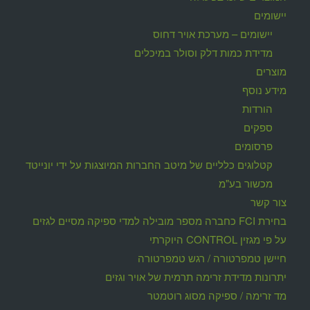
יישומים
יישומים – מערכת אויר דחוס
מדידת כמות דלק וסולר במיכלים
מוצרים
מידע נוסף
הורדות
ספקים
פרסומים
קטלוגים כלליים של מיטב החברות המיוצגות על ידי יונייטד
מכשור בע"מ
צור קשר
בחירת FCI כחברה מספר מובילה למדי ספיקה מסיים לגזים
על פי מגזין CONTROL היוקרתי
חיישן טמפרטורה / רגש טמפרטורה
יתרונות מדידת זרימה תרמית של אויר וגזים
מד זרימה / ספיקה מסוג רוטמטר