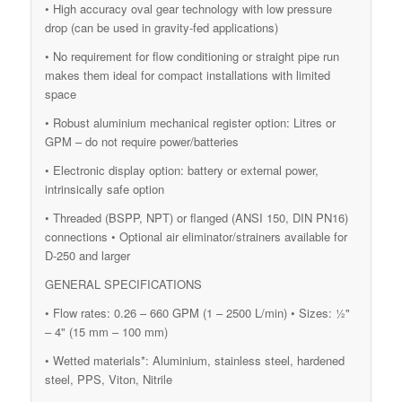
• High accuracy oval gear technology with low pressure
drop (can be used in gravity-fed applications)
• No requirement for flow conditioning or straight pipe run
makes them ideal for compact installations with limited
space
• Robust aluminium mechanical register option: Litres or
GPM – do not require power/batteries
• Electronic display option: battery or external power,
intrinsically safe option
• Threaded (BSPP, NPT) or flanged (ANSI 150, DIN PN16)
connections • Optional air eliminator/strainers available for
D-250 and larger
GENERAL SPECIFICATIONS
• Flow rates: 0.26 – 660 GPM (1 – 2500 L/min) • Sizes: ½"
– 4" (15 mm – 100 mm)
• Wetted materials*: Aluminium, stainless steel, hardened
steel, PPS, Viton, Nitrile