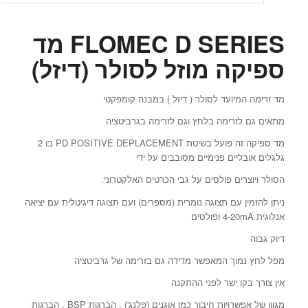
FLOMEC D SERIES מד
ספיקה מוזל לסולר (דיזל)
מד זרימה המיועד לסולר ( דיזל ) במבנה קומפקטי
מתאים גם לזרימה בלחץ וגם לזרימה בגרביטציה
מד ספיקה זה פועל בשיטת PD POSITIVE DEPLACEMENT בו 2
גלגלים אובליים פנימיים מסובבים על ידי
הסולר ויוצרים פולסים על גבי הכרטיס האלקטרוני.
ניתן להזמין עם תצוגה נומרית (מספרים) ועם תצוגה דיגיטלית עם יציאה
אנלוגית 4-20mA ופולסים
דיוק גבוה
מפל לחץ נמוך המאפשר מדידה גם בזרימה של גרביטציה
אין צורך בקו ישר לפני ההתקנה
מגוון של אפשרויות חיבור כמו אוגנים (פלנג') , הברגות BSP , הברגות