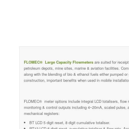
FLOMEC® Large Capacity Flowmeters
are suited for receip
petroleum depots, mine sites, marine & aviation facilities. Comm
along with the blending of bio & ethanol fuels either pumped or
construction, important benefits when used in mobile installati
FLOMEC® meter options include integral LCD totalisers, flow ra
monitoring & control outputs including 4~20mA, scaled pulse, a
mechanical registers:
BT LCD 5 digit reset, 8 digit cumulative totaliser.
RT12 LCD 6 digit reset, cumulative totaliser & flow rate. A