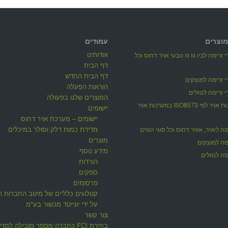
מוצרים
עמודים
אודותינו
 זרימה לביו גז גז טבעי אויר דחוס וכל
דף הבית
דף הבית החדש
 זרימה למוצקים
הוראות הפעלה
 זרימה לנוזלים
המוצרים שלנו בפעולה
מדידת איכות אויר לפי ISO8573 במערכות אויר
יישומים
יישומים – מערכת אויר דחוס
מדידת כמות דלק וסולר במיכלים
ה לאויר, אוויר דחוס וכל סוגי הגזים
מוצרים
מה למוצקים
מידע נוסף
ה לנוזלים
הורדות
ספקים
פרסומים
קטלוגים כלליים של מיטב החברות ה
על ידי יונייטד מכשור בע"מ
צור קשר
בחירת FCI כחברה מספר מובילה למדי