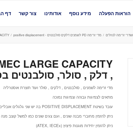
הוראות הפעלה
מידע נוסף
אודותינו
צור קשר
דף הב
שדרי זרימה לנוזלים
/
מדי זרימה PD לשמנים דלקים סולבנטים - positive displacement
/
EC LARGE CAPACITY
, דלק , סולר, סולבנטים ב
מדי זרימה לשמנים , סולבנטים , דלקים , סולר ועוד תוצרת אוסטרליה
מתאים לצמיגות גבוהה וצמיגות נמוכה
עובד בשיטת POSITIVE DISPLACEMENT בה יש שני גלגלים אובליים המסתובבים זה כנגד זה בהתאם לזרימה
ניתן להזמין מחוברי מבנה שונים , ועם צגים שונים כמו למשל קוצב מנה ,
ניתן להזמין יחידות מוגנות פיצוץ (ATEX, IECEx)