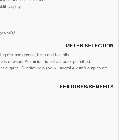
klit Display
pprovals)
METER SELECTION
 oils and grease, fuels and fuel oils.
uids or where Aluminium is not suited or permitted.
fect outputs. Quadrature pulse & Integral 4-20mA outputs are
FEATURES/BENEFITS