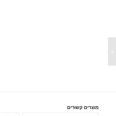
NOVUS RHT-DM WM
CLIMTE משדר
טמפרטורה ולחות מתקדם
עם תצוגה תקשורת ועוד...
מוצרים קשורים