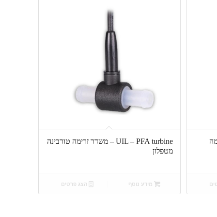
זרימה
UIL – PFA turbine – משדר זרימה טורבינה
מטפלון
ים
מידע נוסף
הצג פרטים