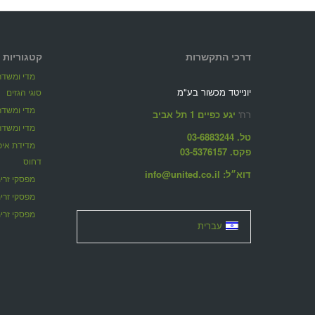
דרכי התקשרות
קטגוריות 
מדי ומשדרי
יונייטד מכשור בע"מ
סוגי הגזים
מדי ומשדרי
רח'
יגע כפיים 1 תל אביב
מדי ומשדרי
טל. 03-6883244
פקס. 03-5376157
דחוס
דוא״ל: info@united.co.il
מפסקי זרימ
מפסקי זרי
מפסקי זרימ
עברית