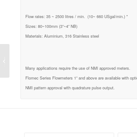
Flow rates: 35 ~ 2500 litres / min. (10~ 660 USgal/min.) *
Sizes: 80~100mm (3”~4” NB)
Materials: Aluminium, 316 Stainless steel
EDIUM
לשמנים
Many applications require the use of NMI approved meters.
סולבנט
בינונית.
Flomec Series Flowmeters 1” and above are available with opti
NMI pattern approval with quadrature pulse output.