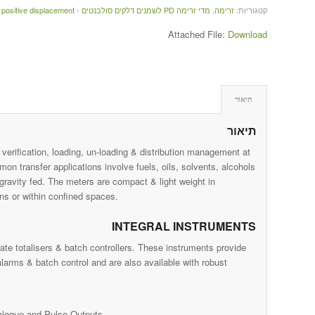
קטגוריות:
זרימה
,
מדי זרימה PD לשמנים דלקים סולבנטים - positive displacement
Attached File:
Download
תיאור
תיאור
t verification, loading, un-loading & distribution management at
on transfer applications involve fuels, oils, solvents, alcohols
 gravity fed. The meters are compact & light weight in
ons or within confined spaces.
INTEGRAL INSTRUMENTS
te totalisers & batch controllers. These instruments provide
larms & batch control and are also available with robust
nalogue and Pulse Outputs