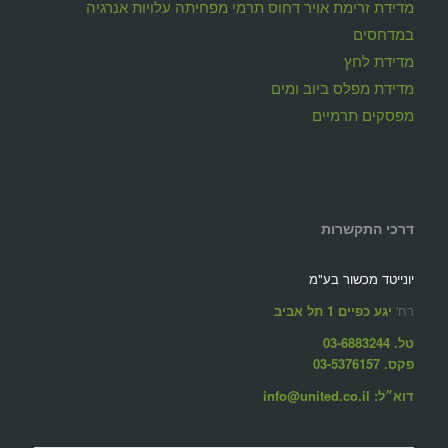
מדידת זרימת אויר דחוס תרמי מפחיתה עלויות אנרגיה
במדחסים
מדידת לחץ
מדידת מפלס ביוב ומים
מפסקים תרמיים
דרכי התקשרות
יונייטד מכשור בע"מ
רח'
יגע כפיים 1 תל אביב
טל. 03-6883244
פקס. 03-5376157
דוא״ל: info@united.co.il