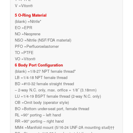
V =Viton®
5 O-Ring Material
(blank) =Nitrile*
EO =EPR
NO =Neoprene
NSO =Nitrile (NSF/FDA material)
PFO =Perfluoroelastomer
TO =PTFE
VO =Viton®
6 Body Port Configuration
(blank) =1/8-27 NPT female thread*
LB =1/4-18 NPT female thread
BD =#10-32 female straight thread
– 2-way N.C. only, max. orifice = 1/8˝ (3.18mm)
LU =1/4-19 BSPT female thread (2-way N.C. only)
OB =Omit body (operator style)
BO =Bottom under-seat port, female thread
RL =90° porting – left hand
RR =90° porting – right hand
MM4 =Manifold mount (5/16-24 UNF-2A mounting stud)††