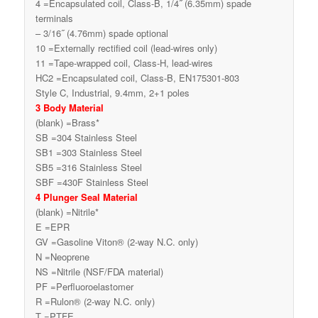
4 =Encapsulated coil, Class-B, 1/4˝ (6.35mm) spade
terminals
– 3/16˝ (4.76mm) spade optional
10 =Externally rectified coil (lead-wires only)
11 =Tape-wrapped coil, Class-H, lead-wires
HC2 =Encapsulated coil, Class-B, EN175301-803
Style C, Industrial, 9.4mm, 2+1 poles
3 Body Material
(blank) =Brass*
SB =304 Stainless Steel
SB1 =303 Stainless Steel
SB5 =316 Stainless Steel
SBF =430F Stainless Steel
4 Plunger Seal Material
(blank) =Nitrile*
E =EPR
GV =Gasoline Viton® (2-way N.C. only)
N =Neoprene
NS =Nitrile (NSF/FDA material)
PF =Perfluoroelastomer
R =Rulon® (2-way N.C. only)
T =PTFE