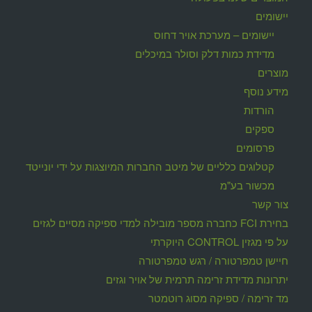
יישומים
יישומים – מערכת אויר דחוס
מדידת כמות דלק וסולר במיכלים
מוצרים
מידע נוסף
הורדות
ספקים
פרסומים
קטלוגים כלליים של מיטב החברות המיוצגות על ידי יונייטד
מכשור בע"מ
צור קשר
בחירת FCI כחברה מספר מובילה למדי ספיקה מסיים לגזים
על פי מגזין CONTROL היוקרתי
חיישן טמפרטורה / רגש טמפרטורה
יתרונות מדידת זרימה תרמית של אויר וגזים
מד זרימה / ספיקה מסוג רוטמטר