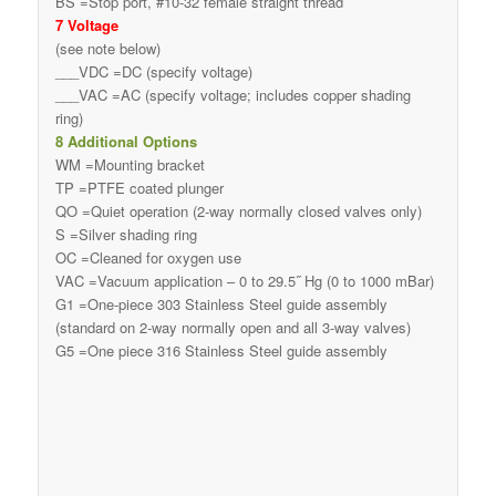
BS =Stop port, #10-32 female straight thread
7 Voltage
(see note below)
___VDC =DC (specify voltage)
___VAC =AC (specify voltage; includes copper shading
ring)
8 Additional Options
WM =Mounting bracket
TP =PTFE coated plunger
QO =Quiet operation (2-way normally closed valves only)
S =Silver shading ring
OC =Cleaned for oxygen use
VAC =Vacuum application – 0 to 29.5˝ Hg (0 to 1000 mBar)
G1 =One-piece 303 Stainless Steel guide assembly
(standard on 2-way normally open and all 3-way valves)
G5 =One piece 316 Stainless Steel guide assembly