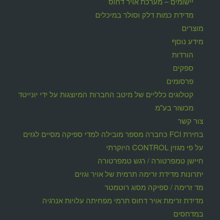
יישומים – מערכת אויר דחוס
מדידת כמות דלק וסולר במיכלים
מוצרים
מידע נוסף
הורדות
ספקים
פרסומים
קטלוגים כלליים של מיטב החברות המיוצגות על ידי יונייטד
מכשור בע"מ
צור קשר
בחירת FCI כחברה מספר מובילה למדי ספיקה מסיים לגזים
על פי מגזין CONTROL היוקרתי
חיישן טמפרטורה / רגש טמפרטורה
יתרונות מדידת זרימה תרמית של אויר וגזים
מד זרימה / ספיקה מסוג רוטמטר
מדידת זרימת אויר דחוס תרמי מפחיתה עלויות אנרגיה
במדחסים