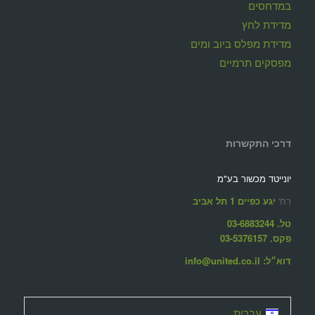
במדחסים
מדידת לחץ
מדידת מפלס ביוב ומים
מפסקים תרמיים
דרכי התקשרות
יונייטד מכשור בע"מ
רח'
יגע כפיים 1 תל אביב
טל. 03-6883244
פקס. 03-5376157
דוא״ל: info@united.co.il
עברית