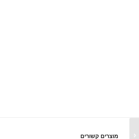
KLAY – 8000 – משדר
לחץ/ מתמר לחץ למדידת
מוצרים קשורים
לחץ ומפלס לתעשיית