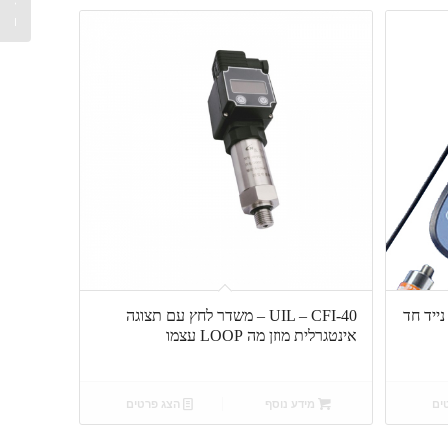
פיצוץ HEAVY DUTY !...
 מד לחץ נייד חד
UIL – CFI-40 – משדר לחץ עם תצוגה
אינטגרלית מוזן מה LOOP עצמו
ים
מידע נוסף
הצג פרטים