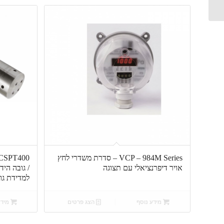
המזון (ל...
VCP – 984M Series – סדרת משדרי לחץ
אויר דיפרנציאלי עם תצוגה
/ גובה הי
למדידת גוב
מידע נוסף
הצג פרטים
מידע