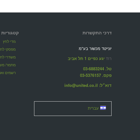
דרכי התקשרות
קטגוריות 
מדי לחץ
יונייטד מכשור בע"מ
מפסקי לחץ
משדרי לחץ
רח'
יגע כפיים 1 תל אביב
מתמר/ משד
טל. 03-6883244
רשמים ואוג
פקס. 03-5376157
דוא״ל: info@united.co.il
עברית