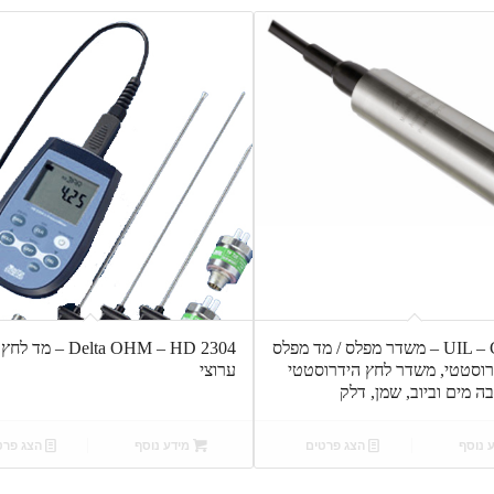
UIL – CSPT400 – משדר מפלס / מד מפלס
Delta OHM – HD 2304 –
דרוסטטי, משדר לחץ הידרוסטטי
ערוצי
ה מים וביוב, שמן, דלק
 נוסף
הצג פרטים
מידע נוסף
הצג פרט