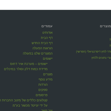
מוצרים
עמודים
אודותינו
דף הבית
דף הבית החדש
הוראות הפעלה
ר לחץ דיפרנציאלי (הפרשי)
המוצרים שלנו בפעולה
רי נתונים ללחץ
יישומים
יישומים – מערכת אויר דחוס
מדידת כמות דלק וסולר במיכלים
מוצרים
מידע נוסף
הורדות
ספקים
פרסומים
קטלוגים כלליים של מיטב החברות ה
על ידי יונייטד מכשור בע"מ
צור קשר