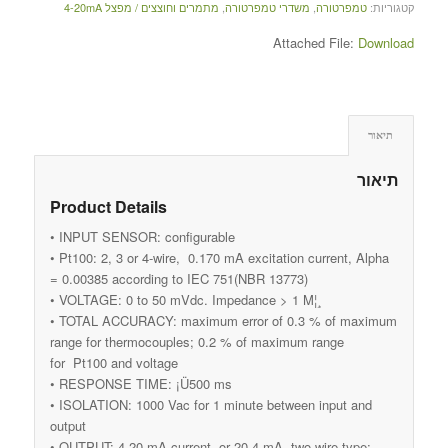
קטגוריות:
טמפרטורה
,
משדרי טמפרטורה
,
מתמרים וחוצצים / מפצל 4-20mA
Attached File:
Download
תיאור
תיאור
Product Details
• INPUT SENSOR: configurable
• Pt100: 2, 3 or 4-wire, 0.170 mA excitation current, Alpha
= 0.00385 according to IEC 751(NBR 13773)
• VOLTAGE: 0 to 50 mVdc. Impedance > 1 M¦¸
• TOTAL ACCURACY: maximum error of 0.3 % of maximum
range for thermocouples; 0.2 % of maximum range
for Pt100 and voltage
• RESPONSE TIME: ¡Ü500 ms
• ISOLATION: 1000 Vac for 1 minute between input and
output
• OUTPUT: 4-20 mA current or 20-4 mA, two-wire type;