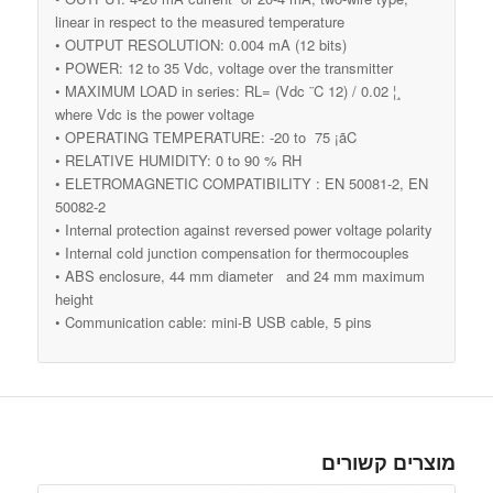
linear in respect to the measured temperature
• OUTPUT RESOLUTION: 0.004 mA (12 bits)
• POWER: 12 to 35 Vdc, voltage over the transmitter
• MAXIMUM LOAD in series: RL= (Vdc ¨C 12) / 0.02 ¦¸
where Vdc is the power voltage
• OPERATING TEMPERATURE: -20 to 75 ¡ãC
• RELATIVE HUMIDITY: 0 to 90 % RH
• ELETROMAGNETIC COMPATIBILITY : EN 50081-2, EN
50082-2
• Internal protection against reversed power voltage polarity
• Internal cold junction compensation for thermocouples
• ABS enclosure, 44 mm diameter and 24 mm maximum
height
• Communication cable: mini-B USB cable, 5 pins
מוצרים קשורים