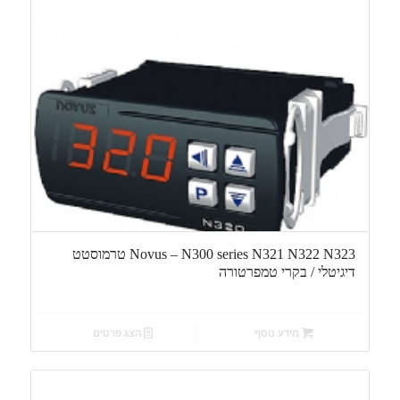
Novus – N300 series N321 N322 N323 טרמוסטט
דיגיטלי / בקרי טמפרטורה
מידע נוסף
הצג פרטים