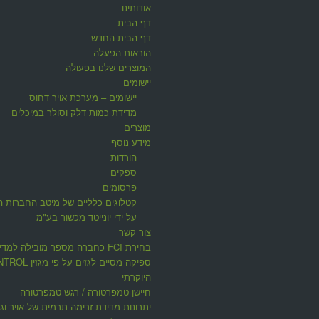
אודותינו
דף הבית
דף הבית החדש
הוראות הפעלה
המוצרים שלנו בפעולה
יישומים
יישומים – מערכת אויר דחוס
מדידת כמות דלק וסולר במיכלים
מוצרים
מידע נוסף
הורדות
ספקים
פרסומים
קטלוגים כלליים של מיטב החברות ה
על ידי יונייטד מכשור בע"מ
צור קשר
בחירת FCI כחברה מספר מובילה למדי
ספיקה מסיים לגזים על פי 
היוקרתי
חיישן טמפרטורה / רגש טמפרטורה
יתרונות מדידת זרימה תרמית של אויר וגז