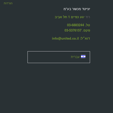
הורדות
יונייטד מכשור בע"מ
רח'
יגע כפיים 1 תל אביב
טל. 03-6883244
פקס. 03-5376157
דוא״ל: info@united.co.il
עברית