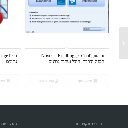
MadgeTech – תכנת
הורדת, ניהול וניתוח
נתונים
Novus – FieldLogger Configurator –
תכנת הורדת, ניהול וניתוח נתונים
נתונים
מידע נוסף
הצג פרטים
מידע
דרכי התקשרות
קטגוריות 