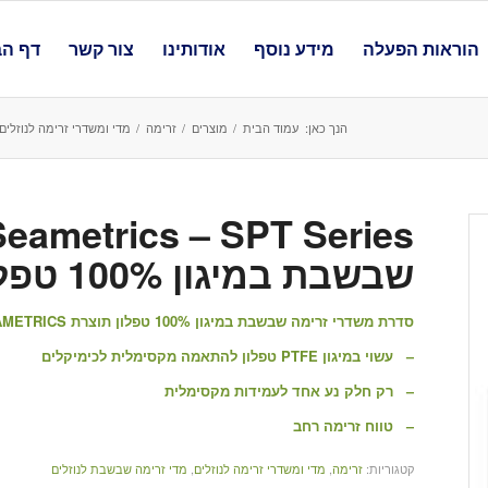
הוראות הפעלה
מידע נוסף
אודותינו
צור קשר
דף הב
הנך כאן:
עמוד הבית
/
מוצרים
/
זרימה
/
מדי ומשדרי זרימה לנוזלים
שבשבת במיגון 100% טפלון
סדרת משדרי זרימה שבשבת במיגון 100% טפלון תוצרת SEAMETRICS ארה"ב
– עשוי במיגון PTFE טפלון להתאמה מקסימלית לכימיקלים
– רק חלק נע אחד לעמידות מקסימלית
– טווח זרימה רחב
קטגוריות:
זרימה
,
מדי ומשדרי זרימה לנוזלים
,
מדי זרימה שבשבת לנוזלים