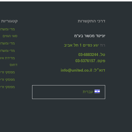
דרכי התקשרות
קטגוריות 
מדי ומשדרי
יונייטד מכשור בע"מ
סוגי הגזים
מדי ומשדרי
רח'
יגע כפיים 1 תל אביב
מדי ומשדרי
טל. 03-6883244
פקס. 03-5376157
דחוס
דוא״ל: info@united.co.il
מפסקי זרימ
מפסקי זרי
מפסקי זרימ
עברית