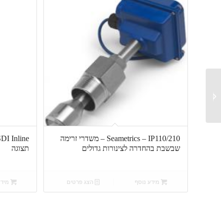
Seametrics – IP110/210
– משדרי זרימה שבשבת
בהחדרה לצינורות
גדולים...
Seametrics – IP110/210 – משדרי זרימה
שבשבת בהחדרה לצינורות גדולים
תצוגה
מידע נוסף
הצג פרטים
מידע