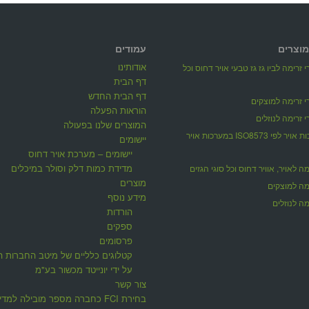
מוצרים
עמודים
אודותינו
 זרימה לביו גז גז טבעי אויר דחוס וכל
דף הבית
דף הבית החדש
 זרימה למוצקים
הוראות הפעלה
 זרימה לנוזלים
המוצרים שלנו בפעולה
מדידת איכות אויר לפי ISO8573 במערכות אויר
יישומים
יישומים – מערכת אויר דחוס
מדידת כמות דלק וסולר במיכלים
ה לאויר, אוויר דחוס וכל סוגי הגזים
מוצרים
מה למוצקים
מידע נוסף
ה לנוזלים
הורדות
ספקים
פרסומים
קטלוגים כלליים של מיטב החברות ה
על ידי יונייטד מכשור בע"מ
צור קשר
בחירת FCI כחברה מספר מובילה למדי