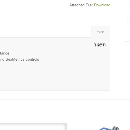
Attached File:
Download
תיאור
תיאור
stance
and SeaMetrics controls