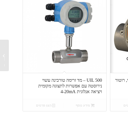
מד זר
,מתאים
לי, רוטור
UIL 500 – מד זרימה טורבינה עשוי
נירוסטה עם אפשרות לתצוגה מקומית
ויציאה אנלוגית 4-20mA
ים
מידע נוסף
הצג פרטים