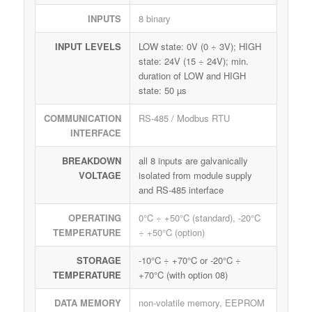
INPUTS
8 binary
INPUT LEVELS
LOW state: 0V (0 ÷ 3V); HIGH
state: 24V (15 ÷ 24V); min.
duration of LOW and HIGH
state: 50 µs
COMMUNICATION
RS-485 / Modbus RTU
INTERFACE
BREAKDOWN
all 8 inputs are galvanically
VOLTAGE
isolated from module supply
and RS-485 interface
OPERATING
0°C ÷ +50°C (standard), -20°C
TEMPERATURE
÷ +50°C (option)
STORAGE
-10°C ÷ +70°C or -20°C ÷
TEMPERATURE
+70°C (with option 08)
DATA MEMORY
non-volatile memory, EEPROM