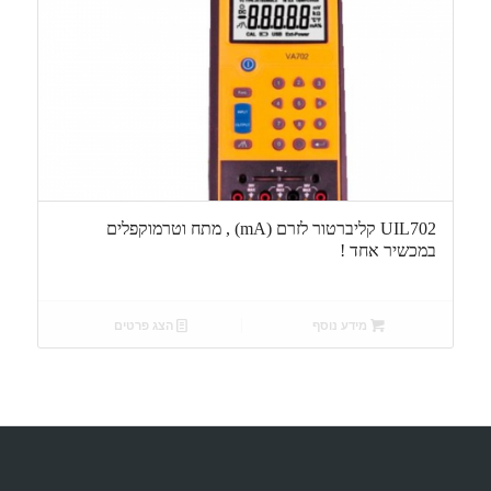
UIL702 קליברטור לזרם (mA) , מתח וטרמוקפלים
במכשיר אחד !
מידע נוסף
הצג פרטים