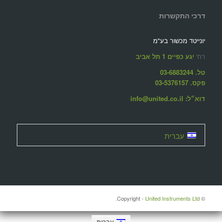
דרכי התקשרות
יונייטד מכשור בע"מ
רח'
יגע כפיים 1 תל אביב
טל. 03-6883244
פקס. 03-5376157
דוא״ל: info@united.co.il
עברית
United Instruments Ltd.
© ‫Copyright -
עברית