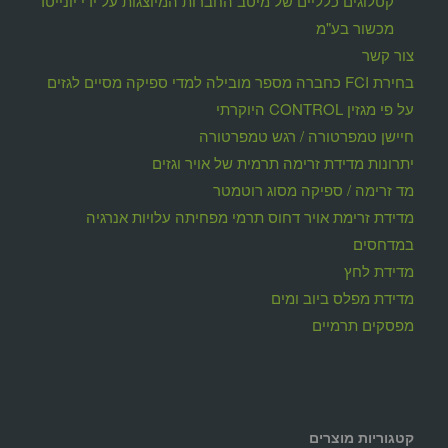
קטלוגים כלליים של מיטב החברות המיוצגות על ידי יונייטד
מכשור בע"מ
צור קשר
בחירת FCI כחברה מספר מובילה למדי ספיקה מסיים לגזים
על פי מגזין CONTROL היוקרתי
חיישן טמפרטורה / רגש טמפרטורה
יתרונות מדידת זרימה תרמית של אויר וגזים
מד זרימה / ספיקה מסוג רוטמטר
מדידת זרימת אויר דחוס תרמי מפחיתה עלויות אנרגיה
במדחסים
מדידת לחץ
מדידת מפלס ביוב ומים
מפסקים תרמיים
קטגוריות מוצרים