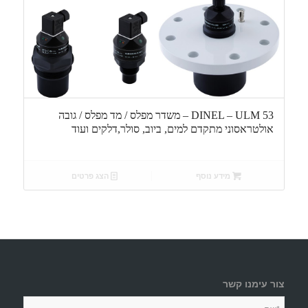
DINEL – ULM 53 – משדר מפלס / מד מפלס / גובה
אולטראסוני מתקדם למים, ביוב, סולר,דלקים ועוד
מידע נוסף
הצג פרטים
צור עימנו קשר