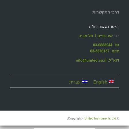
דרכי התקשרות
יונייטד מכשור בע"מ
רח'
יגע כפיים 1 תל אביב
טל. 03-6883244
פקס. 03-5376157
דוא״ל: info@united.co.il
English
עברית
United Instruments Ltd.
© ‫Copyright -