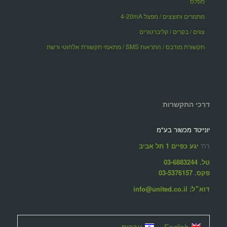
מפלס
מתמרים וחוצצים / מפצל 4-20mA
צגים / בקרים / קליברטורים
תקשורת מודבס / התראות SMS / מתאמי תקשורת אלחוטי ורשת
דרכי התקשרות
יונייטד מכשור בע"מ
רח'
יגע כפיים 1 תל אביב
טל. 03-6883244
פקס. 03-5376157
דוא״ל: info@united.co.il
English
עברית