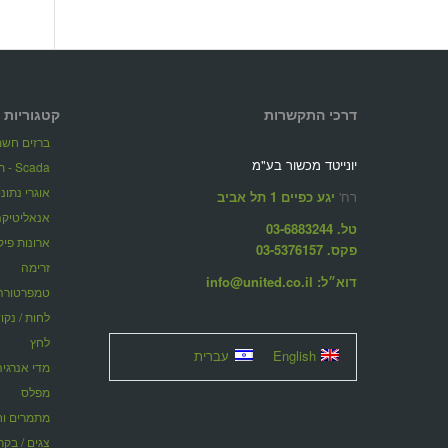
דרכי התקשרות
קטגוריות 
ברזים חשמל
יונייטד מכשור בע"מ
Scada - תוכנות ניהול מערכות מרחוק
אוגרי נתונ
רח'
יגע כפיים 1 תל אביב
אנאליטיקה
טל. 03-6883244
ארונות פיק
פקס. 03-5376157
זרימה
דוא״ל: info@united.co.il
טמפרטורה
לחות / נקו
לחץ
English
עברית
מדי אנרגיה
מפלס
מתמרים וחוצצ
צגים / בקר