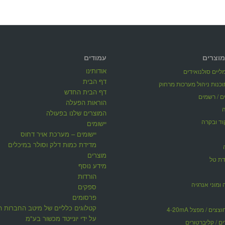
מוצרים
עמודים
אודותינו
יים סולנואידים
דף הבית
דף הבית החדש
ים / רשמים
הוראות הפעלה
המוצרים שלנו בפעולה
וד ובקרה
יישומים
יישומים – מערכת אויר דחוס
מדידת כמות דלק וסולר במיכלים
מוצרים
דת טל
מידע נוסף
הורדות
 ומוני אנרגיה
ספקים
פרסומים
קטלוגים כלליים של מיטב החברות ה
ים / מפצל 4-20mA
על ידי יונייטד מכשור בע"מ
ים / קליברטורים