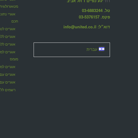
רח'
יגע כפיים 1 תל אביב
מטאורולוגית
טל. 03-6883244
פקס. 03-5376157
חכם
דוא״ל: info@united.co.il
אוגרים לט
אוגרים ללח
אוגרים לל
עברית
אוגרים למו
מומס
אוגרים למ
אוגרים עם 
אוגרים עם 
רשמים ללח