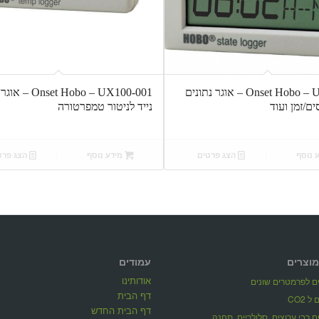
Onset Hobo – UX90-001 – אוגר נתונים
et Hobo – UX100-001
ם/זמן ועוד
נייד לניטור טמפרטורה
 נוסף
הצג פרטים
מידע נוסף
הצג פרט
מוצרים
עמודים
אודותינו
ים לפרמטרים שונים
דף הבית
 CO2
דף הבית החדש
ים רבי ערוצים, סלולריים, תחנה