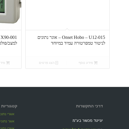
Onset Hobo – U12-015 – אוגר נתונים
לניטור טמפרטורה עמיד במיוחד
למצב/פולסי
מידע נוסף
הצג פרטים
מידע
דרכי התקשרות
קטגוריות 
אוגרי נתונ
יונייטד מכשור בע"מ
אוגר נתונים ל
אוגרי נתונ