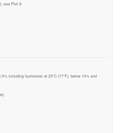
), see Plot A
5% including hysteresis at 25°C (77°F); below 10% and
ph)