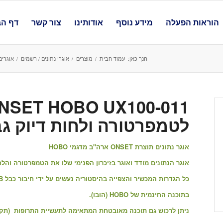
הוראות הפעלה
מידע נוסף
אודותינו
צור קשר
דף הב
הנך כאן:
עמוד הבית
/
מוצרים
/
אוגרי נתונים / רשמים
/
אוגרים
לטמפרטורה ולחות דיוק גב
אוגר נתונים תוצרת ONSET ארה"ב מדגמי HOBO
אוגר הנתונים מודד ואוגר בזיכרון הפנימי שלו את הטמפרטורה וה
כל הגדרות המכשיר והצפייה בהיסטוריה נעשים על ידי חיבור כבל USB למחשב ושימוש
בתוכנה החינמית של HOBO (הובו).
ניתן לרכוש גם תוכנה מאובטחת המתאימה לתעשיית התרופות (תקן CFR21 PART11 )