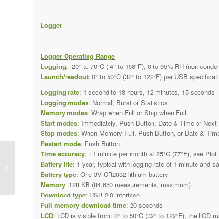
Logger
Logger Operating Range
Logging:
-20° to 70°C (-4° to 158°F); 0 to 95% RH (non-conde
Launch/readout:
0° to 50°C (32° to 122°F) per USB specificat
Logging rate
: 1 second to 18 hours, 12 minutes, 15 seconds
Logging modes
: Normal, Burst or Statistics
Memory modes
: Wrap when Full or Stop when Full
Start modes
: Immediately, Push Button, Date & Time or Next 
Stop modes
: When Memory Full, Push Button, or Date & Tim
Restart mode
: Push Button
Time accuracy
: ±1 minute per month at 25°C (77°F), see Plot
מצוף מ
Battery life
: 1 year, typical with logging rate of 1 minute and s
ונוזלים
Battery type
: One 3V CR2032 lithium battery
Memory
: 128 KB (84,650 measurements, maximum)
Download type
: USB 2.0 interface
Full memory download time
: 20 seconds
LCD
: LCD is visible from: 0° to 50°C (32° to 122°F); the LCD m