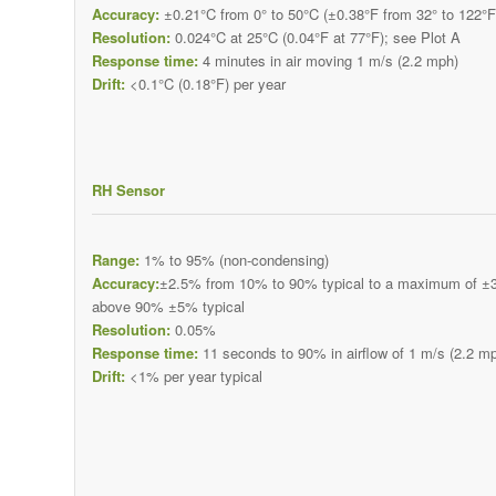
Accuracy:
±0.21°C from 0° to 50°C (±0.38°F from 32° to 122°F
Resolution:
0.024°C at 25°C (0.04°F at 77°F); see Plot A
Response time:
4 minutes in air moving 1 m/s (2.2 mph)
Drift:
<0.1°C (0.18°F) per year
RH Sensor
Range:
1% to 95% (non-condensing)
Accuracy:
±2.5% from 10% to 90% typical to a maximum of ±3.
above 90% ±5% typical
Resolution:
0.05%
Response time:
11 seconds to 90% in airflow of 1 m/s (2.2 m
Drift:
<1% per year typical