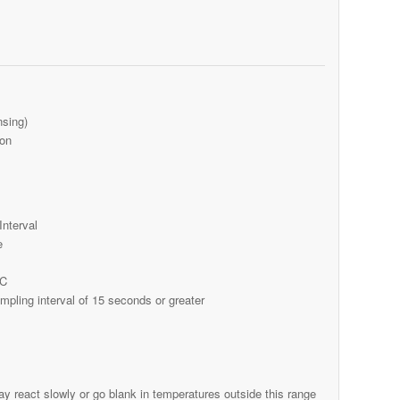
nsing)
ion
Interval
e
 C
ampling interval of 15 seconds or greater
ay react slowly or go blank in temperatures outside this range