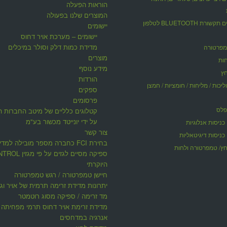
הוראות הפעלה
המוצרים שלנו בפעולה
אוגרי נתונים תקשורת BLUETOOTH לטלפון
יישומים
יישומים – מערכת אויר דחוס
מדידת כמות דלק וסולר במיכלים
מפרטורה
מוצרים
ות
מידע נוסף
חץ
הורדות
ליכות / מליחות / חומציות / חמצן
ספקים
פרסומים
פלס
קטלוגים כלליים של מיטב החברות ה
על ידי יונייטד מכשור בע"מ
כניסות אנלוגיות
צור קשר
כניסות דיגיטאליות
בחירת FCI כחברה מספר מובילה למדי
ץ/ טמפרטורה ולחות
ספיקה מסיים לגזים על פי 
היוקרתי
חיישן טמפרטורה / רגש טמפרטורה
יתרונות מדידת זרימה תרמית של אויר וגז
מד זרימה / ספיקה מסוג רוטמטר
מדידת זרימת אויר דחוס תרמי מפחיתה ע
אנרגיה במדחסים