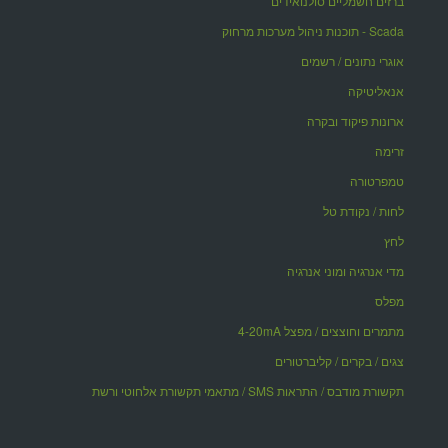
ברזים חשמליים סולנואידים
Scada - תוכנות ניהול מערכות מרחוק
אוגרי נתונים / רשמים
אנאליטיקה
ארונות פיקוד ובקרה
זרימה
טמפרטורה
לחות / נקודת טל
לחץ
מדי אנרגיה ומוני אנרגיה
מפלס
מתמרים וחוצצים / מפצל 4-20mA
צגים / בקרים / קליברטורים
תקשורת מודבס / התראות SMS / מתאמי תקשורת אלחוטי ורשת