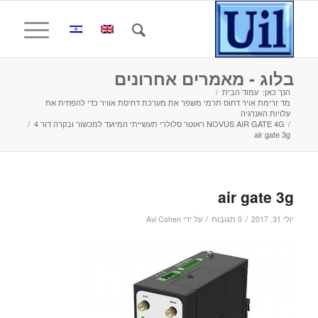
בלוג - מאמרים אחרונים
הנך כאן:
עמוד הבית
/
מד זרימת אויר דחוס תרמי משפר את מערכת דחיסת אוויר כדי להפחית את
עלויות האנרגיה
/
NOVUS AIR GATE 4G ראוטר סלולרי תעשייתי המיועד למכשור ובקרה דור 4
/
air gate 3g
air gate 3g
/
/
יולי 31, 2017
0 תגובות
על ידי
Avi Cohen