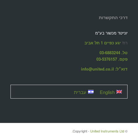
דרכי התקשרות
יונייטד מכשור בע"מ
רח'
יגע כפיים 1 תל אביב
טל. 03-6883244
פקס. 03-5376157
דוא״ל: info@united.co.il
English
עברית
United Instruments Ltd.
© ‫Copyright -