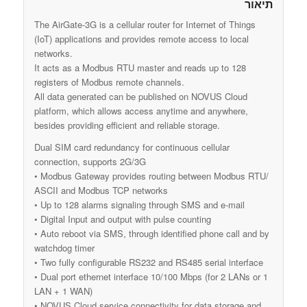
תיאור
The AirGate-3G is a cellular router for Internet of Things
(IoT) applications and provides remote access to local
networks.
It acts as a Modbus RTU master and reads up to 128
registers of Modbus remote channels.
All data generated can be published on NOVUS Cloud
platform, which allows access anytime and anywhere,
besides providing efficient and reliable storage.
Dual SIM card redundancy for continuous cellular
connection, supports 2G/3G
• Modbus Gateway provides routing between Modbus RTU/
ASCII and Modbus TCP networks
• Up to 128 alarms signaling through SMS and e-mail
• Digital Input and output with pulse counting
• Auto reboot via SMS, through identified phone call and by
watchdog timer
• Two fully configurable RS232 and RS485 serial interface
• Dual port ethernet interface 10/100 Mbps (for 2 LANs or 1
LAN + 1 WAN)
• NOVUS Cloud service connectivity for data storage and