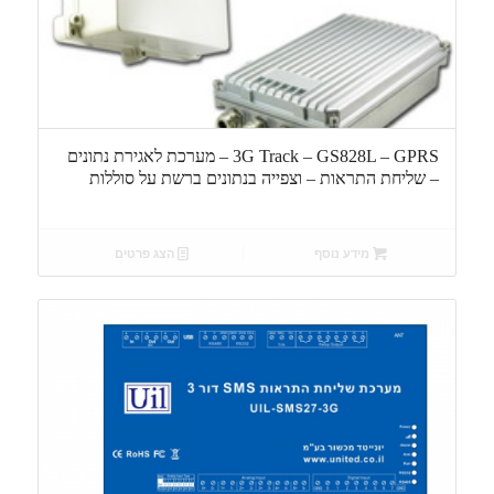
3G Track – GS828L – GPRS – מערכת לאגירת נתונים
– שליחת התראות – וצפייה בנתונים ברשת על סוללות
מידע נוסף
הצג פרטים