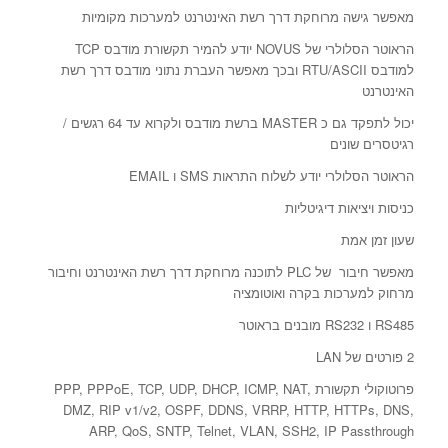
מאפשר גישה מרוחקת דרך רשת האינטרנט למערכות מקומיות
הראוטר הסלולרי של NOVUS יודע להמיר תקשורת מודבס TCP
למודבס RTU/ASCII ובכך מאפשר העברת נתוני מודבס דרך רשת
האינטרנט
יכול לתפקד גם כ MASTER ברשת מודבס ולקרוא עד 64 רגשים /
רגיטסרים שונים
הראוטר הסלולרי יודע לשלוח התראות SMS ו EMAIL
כניסות ויציאות דיגיטליות
שעון זמן אמת
מאפשר חיבור של PLC לתוכנה מרוחקת דרך רשת האינטרנט וחיבור
מרחוק למערכות בקרה ואוטומציה
RS485 ו RS232 מובנים בראוטר
2 פורטים של LAN
פרוטוקולי תקשורת PPP, PPPoE, TCP, UDP, DHCP, ICMP, NAT,
DMZ, RIP v1/v2, OSPF, DDNS, VRRP, HTTP, HTTPs, DNS,
ARP, QoS, SNTP, Telnet, VLAN, SSH2, IP Passthrough