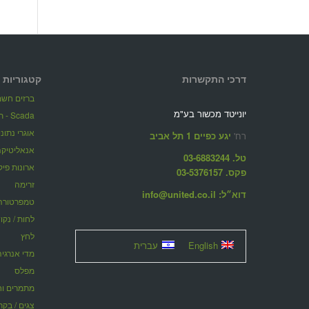
דרכי התקשרות
קטגוריות 
ברזים חשמל
יונייטד מכשור בע"מ
Scada - תוכנות ניהול מערכות מרחוק
אוגרי נתונ
רח'
יגע כפיים 1 תל אביב
אנאליטיקה
טל. 03-6883244
ארונות פיק
פקס. 03-5376157
זרימה
דוא״ל: info@united.co.il
טמפרטורה
לחות / נקו
לחץ
English
עברית
מדי אנרגיה
מפלס
מתמרים וחוצצ
צגים / בקר