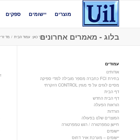
מוצרים
יישומים
ספקים
בלוג - מאמרים אחרונים
הנך כאן:
עמוד הבית
/
מד זרי
עמודים
1
אודותינו
דצ
בחירת FCI כחברה מספר מובילה למדי ספיקה
מסיים לגזים על פי מגזין CONTROL היוקרתי
דף הבית
דף הבית החדש
הוראות הפעלה
הורדות
המוצרים שלנו בפעולה
חיישן טמפרטורה / רגש טמפרטורה
יישומים
יישומים – מערכת אויר דחוס