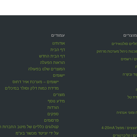
מוצרים
עמודים
אודותינו
יים סולנואידים
דף הבית
דף הבית החדש
ים / רשמים
הוראות הפעלה
המוצרים שלנו בפעולה
וד ובקרה
יישומים
יישומים – מערכת אויר דחוס
מדידת כמות דלק וסולר במיכלים
מוצרים
דת טל
מידע נוסף
הורדות
 ומוני אנרגיה
ספקים
פרסומים
קטלוגים כלליים של מיטב החברות ה
ים / מפצל 4-20mA
על ידי יונייטד מכשור בע"מ
ים / קליברטורים