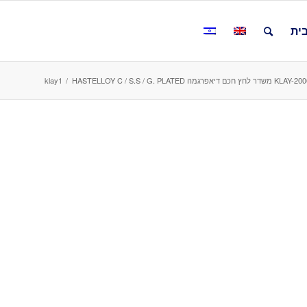
ית
רגמה HASTELLOY C / S.S / G. PLATED
/
klay1