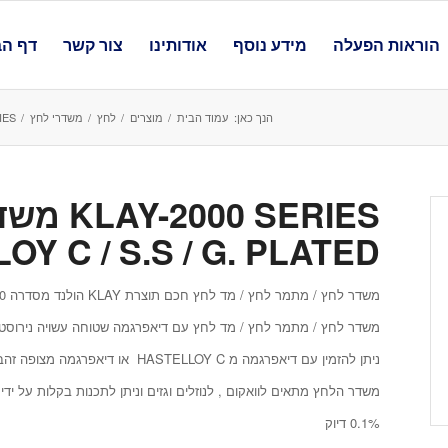
הוראות הפעלה
מידע נוסף
אודותינו
צור קשר
דף הב
הנך כאן:
עמוד הבית
/
מוצרים
/
לחץ
/
משדרי לחץ
/
-2000 SERIES
 SERIES
Y C / S.S / G. PLATED
משדר לחץ / מתמר לחץ / מד לחץ חכם תוצרת KLAY הולנד מסדרה 2000
משדר לחץ / מתמר לחץ / מד לחץ עם דיאפרגמה שטוחה עשויה נירוסטה 6
ניתן להזמין עם דיאפרגמה מ HASTELLOY C או דיאפרגמה מצופה זהב
משדר הלחץ מתאים לוואקום , לנוזלים וגזים וניתן לתכנות בקלות על ידי צג עם 3 לחצנים
0.1% דיוק