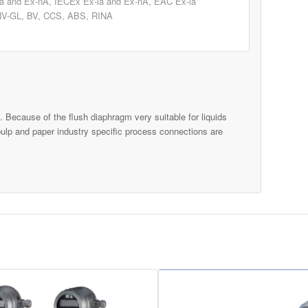
ia and Ex-nA, IECEx Ex-ia and Ex-nA, EAC Ex-ia
 DNV-GL, BV, CCS, ABS, RINA
 Because of the flush diaphragm very suitable for liquids
pulp and paper industry specific process connections are