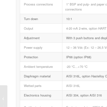
Process connections
1” BSP and pulp- and paper co
connections
Turn down
10:1
Output
4-20 mA 2-wire, option HART 
Adjustment
With 3 push buttons and displ
Power supply
12 – 36 Vdc (Ex: 12 – 26,5 V
Protection
IP66 (option IP68)
Ambient temperature
-20 °C…+70 °C
Diaphragm material
AISI 316L, option Hastelloy C
Wetted parts
AISI 316L
Electronics housing
AISI 304, option AISI 316
זרימה ט
232+ מעלות !...