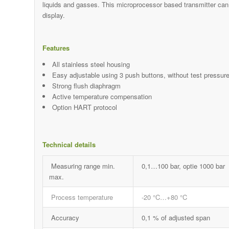
liquids and gasses. This microprocessor based transmitter ca
display.
Features
All stainless steel housing
Easy adjustable using 3 push buttons, without test pressur
Strong flush diaphragm
Active temperature compensation
Option HART protocol
Technical details
Measuring range min.
0,1…100 bar, optie 1000 bar
max.
Process temperature
-20 °C…+80 °C
Accuracy
0,1 % of adjusted span