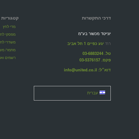
דרכי התקשרות
קטגוריות 
מדי לחץ
יונייטד מכשור בע"מ
מפסקי לחץ
משדרי לחץ
רח'
יגע כפיים 1 תל אביב
מתמר/ משד
טל. 03-6883244
רשמים ואוג
פקס. 03-5376157
דוא״ל: info@united.co.il
עברית