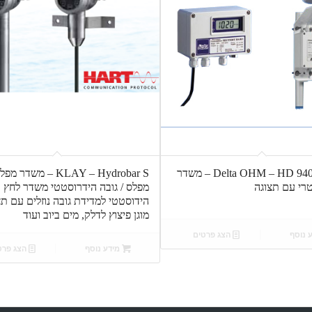
Delta OHM – HD 9408T series – משדר
KLAY – Hydrobar S – משדר
רי עם תצוגה
מפלס / גובה הידרוסטטי משדר לחץ
הידוסטטי למדידת גובה נוזלים עם תצ
מוגן פיצוץ לדלק, מים ביוב ועוד
 נוסף
הצג פרטים
מידע נוסף
הצג פרט