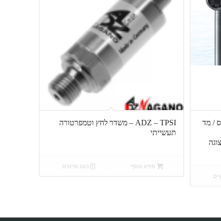
 מפלס / מד
ADZ – TPSI – משדר לחץ וטמפרטורה
תעשייתי
וגה
מידע נוסף
הצג פרטים
ים