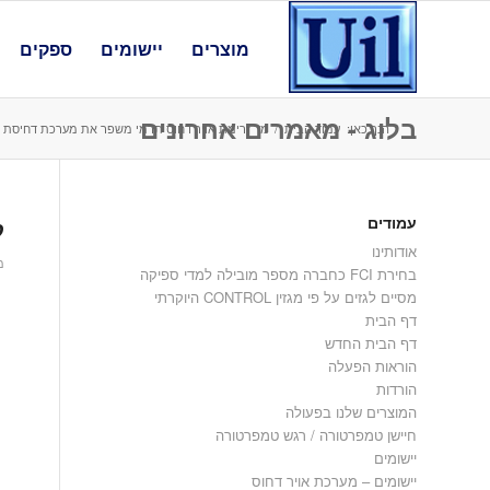
מוצרים
יישומים
ספקים
בלוג - מאמרים אחרונים
הנך כאן:
עמוד הבית
/
מד זרימת אויר דחוס תרמי משפר את מערכת דחיסת או
עמודים
ל
אודותינו
מאי
בחירת FCI כחברה מספר מובילה למדי ספיקה
מסיים לגזים על פי מגזין CONTROL היוקרתי
דף הבית
דף הבית החדש
הוראות הפעלה
הורדות
המוצרים שלנו בפעולה
חיישן טמפרטורה / רגש טמפרטורה
יישומים
יישומים – מערכת אויר דחוס