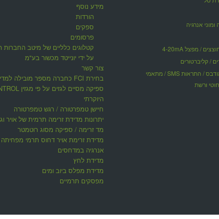
מידע נוסף
הורדות
 ומוני אנרגיה
ספקים
פרסומים
קטלוגים כלליים של מיטב החברות ה
ים / מפצל 4-20mA
על ידי יונייטד מכשור בע"מ
ים / קליברטורים
צור קשר
תקשורת מודבס / התראות SMS / מתאמי
בחירת FCI כחברה מספר מובילה למדי
וטי ורשת
ספיקה מסיים לגזים על פי 
היוקרתי
חיישן טמפרטורה / רגש טמפרטורה
יתרונות מדידת זרימה תרמית של אויר וגז
מד זרימה / ספיקה מסוג רוטמטר
מדידת זרימת אויר דחוס תרמי מפחיתה ע
אנרגיה במדחסים
מדידת לחץ
מדידת מפלס ביוב ומים
מפסקים תרמיים