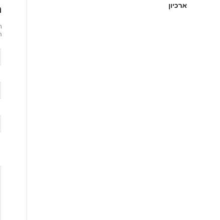
ארכיון
ה
ר
ת