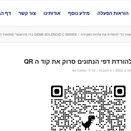
הוראות הפעלה
מידע נוסף
אודותינו
צור קשר
דף הב
ויר כדי להפחית את עלויות האנרגיה
/
GEMS SOLENOID C SERIES ברז מיניאטורי סולנואיד חשמלי ליישומים כלליים לזרימות בינוניות
הורדת דפי הנתונים סרוק את קוד ה QR
/
/
 4, 2023
0 תגובות
על ידי
Avi Cohen