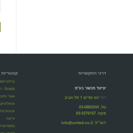
דרכי התקשרות
קטגוריות 
ברזים חשמל
יונייטד מכשור בע"מ
Scada - תוכנות ניהול מערכות מרחוק
אוגרי נתונ
רח'
יגע כפיים 1 תל אביב
אנאליטיקה
טל. 03-6883244
ארונות פיק
פקס. 03-5376157
זרימה
דוא״ל: info@united.co.il
טמפרטורה
לחות / נקו