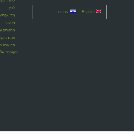
לחץ
English
עברית
מדי אנרגיה
מפלס
מתמרים וחוצצ
צגים / בקר
תקשורת אלח