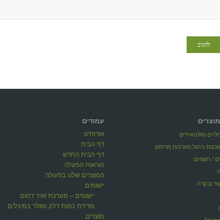
מוצרים
עמודים
אודותינו
יים סולנואידים
דף הבית
דף הבית החדש
ים / רשמים
הוראות הפעלה
המוצרים שלנו בפעולה
וד ובקרה
יישומים
יישומים – מערכת אויר דחוס
מדידת כמות דלק וסולר במיכלים
מוצרים
דת טל