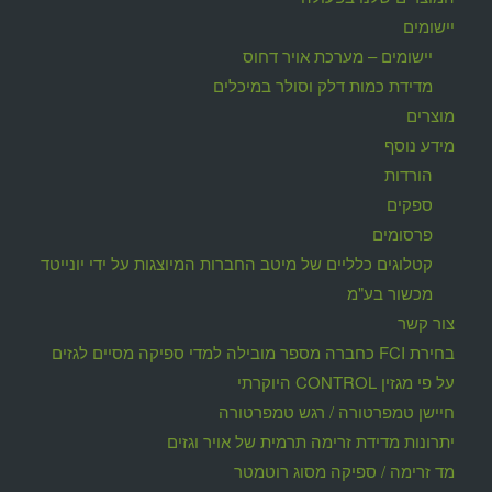
יישומים
יישומים – מערכת אויר דחוס
מדידת כמות דלק וסולר במיכלים
מוצרים
מידע נוסף
הורדות
ספקים
פרסומים
קטלוגים כלליים של מיטב החברות המיוצגות על ידי יונייטד
מכשור בע"מ
צור קשר
בחירת FCI כחברה מספר מובילה למדי ספיקה מסיים לגזים
על פי מגזין CONTROL היוקרתי
חיישן טמפרטורה / רגש טמפרטורה
יתרונות מדידת זרימה תרמית של אויר וגזים
מד זרימה / ספיקה מסוג רוטמטר