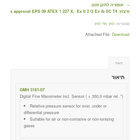
– אופציה לתקן מוגן
פיצוץ:
on: Ex approval EPS 09 ATEX 1 227 X, Ex II 2 G Ex ib IIC T4
קטגוריות:
לחץ
,
מדי לחץ
Attached File:
Download
תיאור
תיאור
GMH 3161-07
Digital Fine Manometer incl. Sensor ( ± 350,0 mbar rel. *)
Relative pressure sensor for over, under or
differential pressure
Suitable for air or non-corrosive or non-ionising
gases