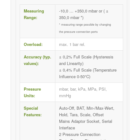
Measuring
-10,0 … +350,0 mbar or ( ±
Range:
350,0 mbar *)
* measuring range possible by changing
the pressure connection ports
Overload:
max. 1 bar rel.
Accuracy (typ.
± 0,2% Full Scale (Hysteresis
values):
and Linearity)
± 0,4% Full Scale (Temperature
Influence 0-50°C)
Pressure
mbar, bar, kPa, MPa, PSI,
Units:
mmHg
Special
Auto-Off, BAT, Min-/Max-Wert,
Features:
Hold, Tara, Scale, Offset
Mains Adaptor Socket, Serial
Interface
2 Pressure Connection