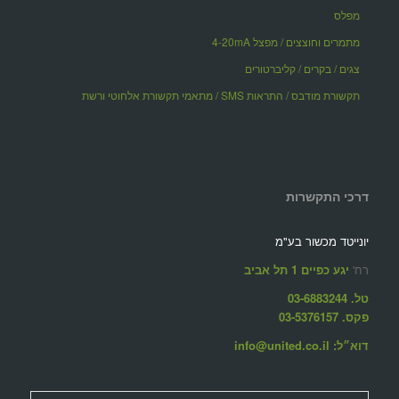
מפלס
מתמרים וחוצצים / מפצל 4-20mA
צגים / בקרים / קליברטורים
תקשורת מודבס / התראות SMS / מתאמי תקשורת אלחוטי ורשת
דרכי התקשרות
יונייטד מכשור בע"מ
רח'
יגע כפיים 1 תל אביב
טל. 03-6883244
פקס. 03-5376157
דוא״ל: info@united.co.il